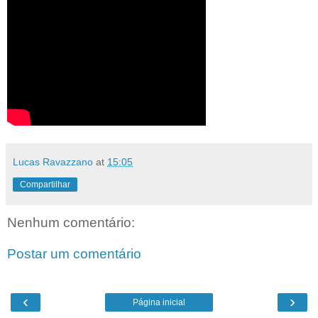
Lucas Ravazzano
at
15:05
Compartilhar
Nenhum comentário:
Postar um comentário
‹
›
Página inicial