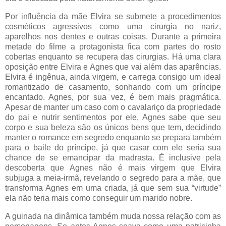
Por influência da mãe Elvira se submete a procedimentos
cosméticos agressivos como uma cirurgia no nariz,
aparelhos nos dentes e outras coisas. Durante a primeira
metade do filme a protagonista fica com partes do rosto
cobertas enquanto se recupera das cirurgias. Há uma clara
oposição entre Elvira e Agnes que vai além das aparências.
Elvira é ingênua, ainda virgem, e carrega consigo um ideal
romantizado de casamento, sonhando com um príncipe
encantado. Agnes, por sua vez, é bem mais pragmática.
Apesar de manter um caso com o cavalariço da propriedade
do pai e nutrir sentimentos por ele, Agnes sabe que seu
corpo e sua beleza são os únicos bens que tem, decidindo
manter o romance em segredo enquanto se prepara também
para o baile do príncipe, já que casar com ele seria sua
chance de se emancipar da madrasta. É inclusive pela
descoberta que Agnes não é mais virgem que Elvira
subjuga a meia-irmã, revelando o segredo para a mãe, que
transforma Agnes em uma criada, já que sem sua “virtude”
ela não teria mais como conseguir um marido nobre.
A guinada na dinâmica também muda nossa relação com as