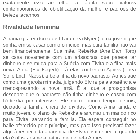
exatamente isso ao olhar a fábula sobre valores
contemporâneos de objetificação da mulher e padrões de
beleza tacanhos.
Rivalidade feminina
A trama gira em torno de Elvira (Lea Myren), uma jovem que
sonha em se casar com o príncipe, mas cuja família não vai
bem financeiramente. Sua mãe, Rebekka (Ane Dahl Torp)
se casa novamente com um aristocrata que parece ter
dinheiro e se muda para a Suécia com Elvira e a filha mais
nova, Alma (Flo Fagerli). Lá elas conhecem Agnes (Thea
Sofie Loch Næss), a bela filha do novo padrasto. Agnes age
como uma garota mimada, julgando Elvira pela aparência e
menosprezando a nova irmã. É aí que a protagonista
descobre que o padrasto não tinha dinheiro e casou com
Rebekka por interesse. Ele morre pouco tempo depois,
deixado a família cheia de dívidas. Como Alma ainda é
muito jovem, o plano de Rebekka é arrumar um marido rico
para Elvira, salvando a família. Ela espera conseguir no
baile oferecido pelo príncipe, mas para isso precisará fazer
algo à respeito da aparência de Elvira, em especial quando
ela é ofuscada pela naturalmente bela Agnes.