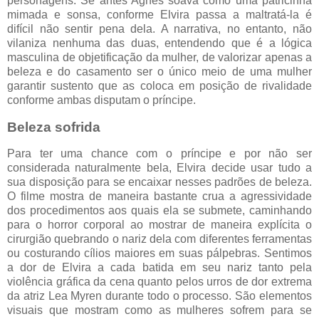
personagens. Se antes Agnes soava como uma patricinha
mimada e sonsa, conforme Elvira passa a maltratá-la é
difícil não sentir pena dela. A narrativa, no entanto, não
vilaniza nenhuma das duas, entendendo que é a lógica
masculina de objetificação da mulher, de valorizar apenas a
beleza e do casamento ser o único meio de uma mulher
garantir sustento que as coloca em posição de rivalidade
conforme ambas disputam o príncipe.
Beleza sofrida
Para ter uma chance com o príncipe e por não ser
considerada naturalmente bela, Elvira decide usar tudo a
sua disposição para se encaixar nesses padrões de beleza.
O filme mostra de maneira bastante crua a agressividade
dos procedimentos aos quais ela se submete, caminhando
para o horror corporal ao mostrar de maneira explícita o
cirurgião quebrando o nariz dela com diferentes ferramentas
ou costurando cílios maiores em suas pálpebras. Sentimos
a dor de Elvira a cada batida em seu nariz tanto pela
violência gráfica da cena quanto pelos urros de dor extrema
da atriz Lea Myren durante todo o processo. São elementos
visuais que mostram como as mulheres sofrem para se