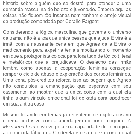
história sobre alguém que se destrói para atender a uma
demanda masculina de beleza e juventude. Embora aqui as
coisas não fiquem tão insanas nem tenham o arrojo visual
da produção comandada por Coralie Fargeat.
Considerando a lógica masculina que governa o universo
da trama, não é à toa que única pessoa que ajuda Elvira é a
irmã, com a nauseante cena em que Agnes dá a Elvira o
medicamento para expelir a tênia simbolizando o momento
em que a protagonista coloca para fora tudo de tóxico (literal
e metafórico) que a prejudicava. O desfecho das irmãs
lembra como apenas a cooperação feminina consegue
romper o ciclo de abuso e exploração dos corpos femininos.
Uma cena pós-créditos reforça isso ao sugerir que Agnes
não conquistou a emancipação que esperava com seu
casamento, ao mostrar que a única coisa com a qual ela
tinha algum vínculo emocional foi deixada para apodrecer
em sua antiga casa.
Mesmo tocando em temas já recentemente explorados no
cinema, inclusive com a abordagem do horror corporal,
A
Meia-Irmã Feia
envolve pela sua capacidade de reimaginar
a conhecida fábula da Cinderela e pela crueza com a qual