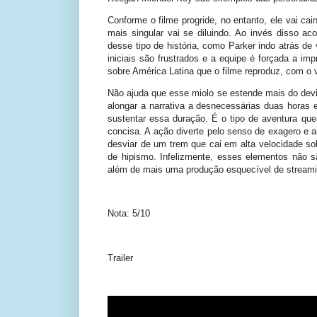
Conforme o filme progride, no entanto, ele vai ca
mais singular vai se diluindo. Ao invés disso 
desse tipo de história, como Parker indo atrás d
iniciais são frustrados e a equipe é forçada a im
sobre América Latina que o filme reproduz, com o v
Não ajuda que esse miolo se estende mais do dev
alongar a narrativa a desnecessárias duas horas
sustentar essa duração. É o tipo de aventura qu
concisa. A ação diverte pelo senso de exagero 
desviar de um trem que cai em alta velocidade sob
de hipismo. Infelizmente, esses elementos não s
além de mais uma produção esquecível de streami
Nota: 5/10
Trailer