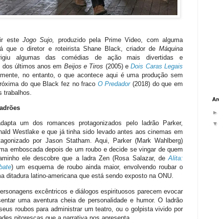
tir este
Jogo Sujo,
produzido pela Prime Video,
com alguma
já que o diretor e roteirista Shane Black, criador de
Máquina
rigiu algumas das comédias de ação mais divertidas e
 dos últimos anos em
Beijos e Tiros
(2005) e
Dois Caras Legais
lizmente, no entanto, o que acontece aqui é uma produção sem
próxima do que Black fez no fraco
O Predador
(2018) do que em
 trabalhos.
Ar
ladrões
adapta um dos romances protagonizados pelo ladrão Parker,
nald Westlake e que já tinha sido levado antes aos cinemas em
tagonizado por Jason Statham. Aqui, Parker (Mark Wahlberg)
uma emboscada depois de um roubo e decide se vingar de quem
caminho ele descobre que a ladra Zen (Rosa Salazar, de
Alita:
bate
) um esquema de roubo ainda maior, envolvendo roubar o
a ditadura latino-americana que está sendo exposto na ONU.
personagens excêntricos e diálogos espirituosos parecem evocar
entar uma aventura cheia de personalidade e humor. O ladrão
 seus roubos para administrar um teatro, ou o golpista vivido por
es pitorescas que a narrativa nos apresenta.