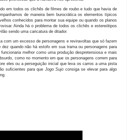
indo em todos os clichês de filmes de roubo e tudo que havia de
acompanhamos de maneira bem burocrática os elementos típicos
e velhos conhecidos para montar sua equipe ou quando os planos
provisar. Ainda há o problema de todos os clichês e estereótipos
ilão sendo uma caricatura de ditador.
ia com um excesso de personagens e reviravoltas que só fazem
 e dez quando não há estofo em sua trama ou personagens para
e funcionaria melhor como uma produção despretensiosa e mais
e absurdo, como no momento em que os personagens correm para
re eles ou a perseguição inicial que leva os carros a uma pista
ão suficientes para que
Jogo Sujo
consiga se elevar para algo
ng.