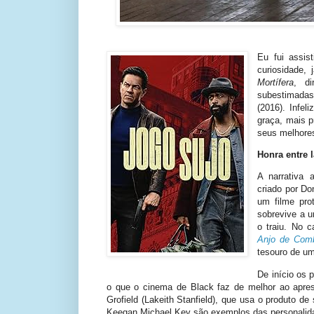
Eu fui assis
curiosidade, 
Mortífera
, di
subestimadas
(2016). Infe
graça, mais 
seus melhores
Honra entre 
A narrativa 
criado por Do
um filme pro
sobrevive a 
o traiu. No 
Anjo de Com
tesouro de um
De início os 
o que o cinema de Black faz de melhor ao apres
Grofield (Lakeith Stanfield), que usa o produto de
Keegan Michael Key são exemplos das personalidad