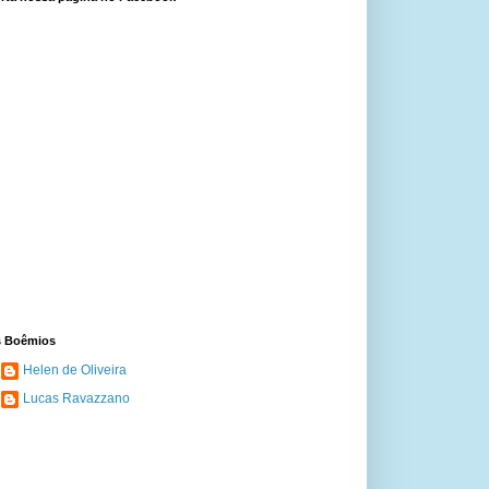
 Boêmios
Helen de Oliveira
Lucas Ravazzano