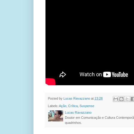
Posted by
Lucas Ravazzano
at
13:28
Labels:
Ação
,
Crítica
,
Suspense
Lucas Ravazzano
Doutor em Comunicação e Cultura Contemporâ
quadrinhos.