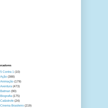
rcadores
5 Contra 1
(10)
Ação
(388)
Animação
(179)
Aventura
(473)
Batman
(90)
Biografia
(175)
Catástrofe
(24)
Cinema Brasileiro
(219)