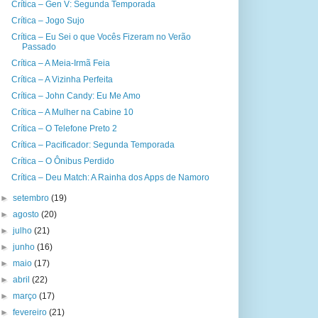
Crítica – Gen V: Segunda Temporada
Crítica – Jogo Sujo
Crítica – Eu Sei o que Vocês Fizeram no Verão
Passado
Crítica – A Meia-Irmã Feia
Crítica – A Vizinha Perfeita
Crítica – John Candy: Eu Me Amo
Crítica – A Mulher na Cabine 10
Crítica – O Telefone Preto 2
Crítica – Pacificador: Segunda Temporada
Crítica – O Ônibus Perdido
Crítica – Deu Match: A Rainha dos Apps de Namoro
►
setembro
(19)
►
agosto
(20)
►
julho
(21)
►
junho
(16)
►
maio
(17)
►
abril
(22)
►
março
(17)
►
fevereiro
(21)