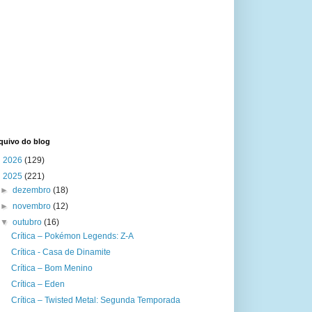
quivo do blog
►
2026
(129)
▼
2025
(221)
►
dezembro
(18)
►
novembro
(12)
▼
outubro
(16)
Crítica – Pokémon Legends: Z-A
Crítica - Casa de Dinamite
Crítica – Bom Menino
Crítica – Eden
Crítica – Twisted Metal: Segunda Temporada