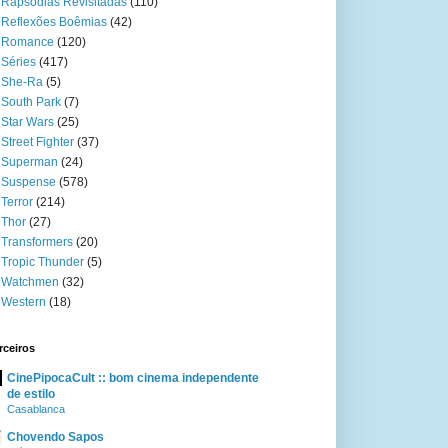
Rapsódias Revisitadas
(110)
Reflexões Boêmias
(42)
Romance
(120)
Séries
(417)
She-Ra
(5)
South Park
(7)
Star Wars
(25)
Street Fighter
(37)
Superman
(24)
Suspense
(578)
Terror
(214)
Thor
(27)
Transformers
(20)
Tropic Thunder
(5)
Watchmen
(32)
Western
(18)
rceiros
CinePipocaCult :: bom cinema independente
de estilo
Casablanca
Chovendo Sapos