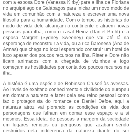
com a esposa Dore (Vanessa Kirby) para a ilha de Floriana
no arquipélago de Galápagos para iniciar um novo modo de
vida em comunhão com a natureza e escrever uma nova
filosofia para a humanidade. Com o tempo, as histórias do
modo de vida dele alcançam o continente e atraem novas
pessoas para ilha, como o casal Heinz (Daniel Bruhl) e a
esposa Margret (Sydney Sweeney) que vai até lá na
esperança de reconstruir a vida, ou a rica Baronesa (Ana de
Armas) que chega no local esperando construir um hotel de
luxo apesar dos poucos recursos na ilha. Ritter e Dore não
ficam animados com a chegada de vizinhos e logo
começam as hostilidades por conta dos poucos recursos na
ilha.
A história é uma espécie de Robinson Crusoé às avessas.
Ao invés de exaltar o conhecimento e civilidade do europeu
em domar a natureza e fazer dela seu reino pessoal como
faz o protagonista do romance de Daniel Defoe, aqui a
natureza atroz vai piorando as condições de vida dos
personagens que falham em domar esse espaço e a si
mesmos. Essa ideia, de pessoas à margem da sociedade
em lugares remotos ou perigosos que acabam sendo
destruídos pela indiferença da natureza diante do ser