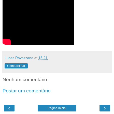
Lucas Ravazzano
at
15:21
Compartilhar
Nenhum comentário:
Postar um comentário
‹
›
Página inicial