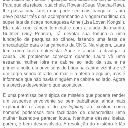
Para que ela relaxe, sua chefe, Rowan (Gugu Mbatha-Raw),
lhe passa uma tarefa que pode ser mais tranquila. Laura
deve passar três dias acompanhando a viagem marítima do
super iate da ricaça norueguesa Anne (Lisa Loven Kongsli).
Ela está com câncer terminal e com a ajuda do marido,
Bullmer (Guy Pearce), irá devotar sua fortuna a uma
fundação de pesquisa ao câncer, fazendo uma festa de
arrecadação para o lançamento da ONG. Na viagem, Laura
tem como tarefa entrevistar Anne e ajudar a divulgar a
causa. Os problemas começam quando Laura vê uma
estranha mulher loira na cabine ao lado da sua e na
primeira noite ela ouve sons de briga na cabine vizinha e vê
um corpo sendo atirado ao mar. Ela alerta a equipe, mas é
informada que não havia ninguém na cabine ao lado. Agora
ela precisa desvendar o que aconteceu.
É uma premissa bem típica de mistério que poderia render
um suspense envolvente se bem trabalhada, ainda mais
explorando o ângulo do
gaslighting
ao mostrar como
homens poderosos tem facilidade de desacreditar uma
mulher fazendo-a parecer louca. Nenhuma dessas ideias,
porém, é bem desenvolvida. A resolução do mistério é tão