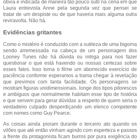
óbvia e indicada de maneira tão pouco sutil na cena em que
Laura entrevista Anne pela segunda vez que pensei se
tratar de um despiste ou de que haveria mais alguma outra
reviravolta. Não há.
Evidências gritantes
Como o mistério é conduzido com a sutileza de uma bigorna
sendo arremessada na cabeça de um personagem dos
Looney Tunes não há dúvida ou intriga para nos fazer
questionar o que está havendo ou nossas certezas sobre
esses fatos. Isso torna o filme um aborrecido exercício de
paciência conforme esperamos a trama chegar à revelação
que previmos com tanta facilidade. Os personagens se
mostram figuras unidimensionais, longe dos tipos pitorescos
e ambíguos que normalmente habitam esse tipo de história
e que servem para gerar dúvidas a respeito de quem seria o
verdadeiro culpado desperdiçando um elenco competente
com nomes como Guy Pearce.
As coisas ainda pioram durante o terceiro ato quando os
vilões que até então vinham agindo com esperteza e passos
a frente da protagonista ficam burros por pura exigência do