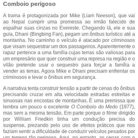
Comboio perigoso
A trama é protagonizada por Mike (Liam Neeson), que vai
ao Nepal cumprir uma promessa ao irmão falecido de
espalhar suas cinzas no Evereste. Chegando lá, ele e sua
guia, Dhani (Bingbing Fan), pegam um ônibus turístico até a
montanha. No caminho o veículo é atacado por criminosos
que visam sequestrar um dos passageiros. Aparentemente o
rapaz pertence a uma família cujas terras são valiosas para
um empresário que quer construir uma represa na região e o
vilão pretende usar o sequestro para forçar a família a
vender as terras. Agora Mike e Dhani precisam enfrentar os
criminosos e levar o ônibus em segurança.
A narrativa tenta construir tensão a partir de cenas do ônibus
precisando cruzar em alta velocidade estradas estreitas e
sinuosas nas encostas de montanhas. É uma premissa que
lembra um pouco o excelente
O Comboio do Medo
(1977),
mas sem a mesma tensão. Em parte porque o filme dirigido
por William Friedkin tinha um condução precisa do
suspense, prezando pelo uso de efeitos práticos que nos
faziam sentir a dificuldade de conduzir veículos pesados por
um terreno tão perigoso. Aqui, no entanto, as cenas com o