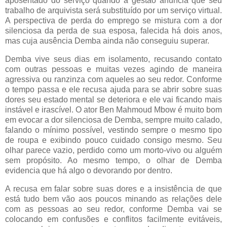
aposentado do serviço quando a gestão anuncia que seu
trabalho de arquivista será substituído por um serviço virtual.
A perspectiva de perda do emprego se mistura com a dor
silenciosa da perda de sua esposa, falecida há dois anos,
mas cuja ausência Demba ainda não conseguiu superar.
Demba vive seus dias em isolamento, recusando contato
com outras pessoas e muitas vezes agindo de maneira
agressiva ou ranzinza com aqueles ao seu redor. Conforme
o tempo passa e ele recusa ajuda para se abrir sobre suas
dores seu estado mental se deteriora e ele vai ficando mais
instável e irascível. O ator Ben Mahmoud Mbow é muito bom
em evocar a dor silenciosa de Demba, sempre muito calado,
falando o mínimo possível, vestindo sempre o mesmo tipo
de roupa e exibindo pouco cuidado consigo mesmo. Seu
olhar parece vazio, perdido como um morto-vivo ou alguém
sem propósito. Ao mesmo tempo, o olhar de Demba
evidencia que há algo o devorando por dentro.
A recusa em falar sobre suas dores e a insistência de que
está tudo bem vão aos poucos minando as relações dele
com as pessoas ao seu redor, conforme Demba vai se
colocando em confusões e conflitos facilmente evitáveis,