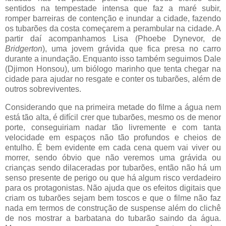
sentidos na tempestade intensa que faz a maré subir,
romper barreiras de contenção e inundar a cidade, fazendo
os tubarões da costa começarem a perambular na cidade. A
partir daí acompanhamos Lisa (Phoebe Dynevor, de
Bridgerton
), uma jovem grávida que fica presa no carro
durante a inundação. Enquanto isso também seguimos Dale
(Djimon Honsou), um biólogo marinho que tenta chegar na
cidade para ajudar no resgate e conter os tubarões, além de
outros sobreviventes.
Considerando que na primeira metade do filme a água nem
está tão alta, é difícil crer que tubarões, mesmo os de menor
porte, conseguiriam nadar tão livremente e com tanta
velocidade em espaços não tão profundos e cheios de
entulho. É bem evidente em cada cena quem vai viver ou
morrer, sendo óbvio que não veremos uma grávida ou
crianças sendo dilaceradas por tubarões, então não há um
senso presente de perigo ou que há algum risco verdadeiro
para os protagonistas. Não ajuda que os efeitos digitais que
criam os tubarões sejam bem toscos e que o filme não faz
nada em termos de construção de suspense além do clichê
de nos mostrar a barbatana do tubarão saindo da água.