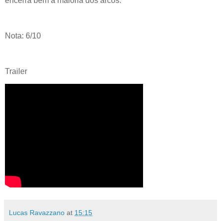
encerra bem a maioria dos arcos.
Nota: 6/10
Trailer
Lucas Ravazzano
at
15:15