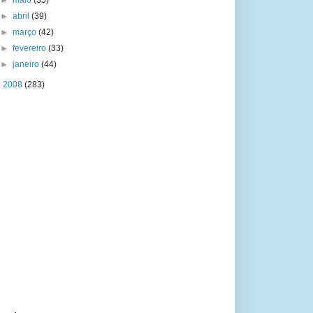
►
maio
(35)
►
abril
(39)
►
março
(42)
►
fevereiro
(33)
►
janeiro
(44)
►
2008
(283)