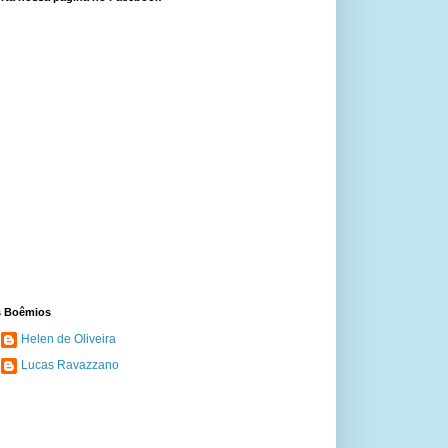
 Boêmios
Helen de Oliveira
Lucas Ravazzano