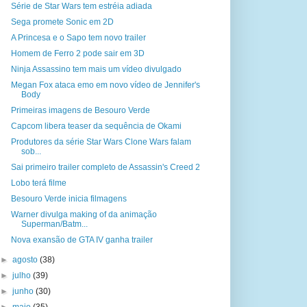
Série de Star Wars tem estréia adiada
Sega promete Sonic em 2D
A Princesa e o Sapo tem novo trailer
Homem de Ferro 2 pode sair em 3D
Ninja Assassino tem mais um vídeo divulgado
Megan Fox ataca emo em novo vídeo de Jennifer's
Body
Primeiras imagens de Besouro Verde
Capcom libera teaser da sequência de Okami
Produtores da série Star Wars Clone Wars falam
sob...
Sai primeiro trailer completo de Assassin's Creed 2
Lobo terá filme
Besouro Verde inicia filmagens
Warner divulga making of da animação
Superman/Batm...
Nova exansão de GTA IV ganha trailer
►
agosto
(38)
►
julho
(39)
►
junho
(30)