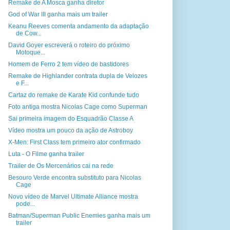
Remake de A Mosca ganha diretor
God of War III ganha mais um trailer
Keanu Reeves comenta andamento da adaptação
de Cow...
David Goyer escreverá o roteiro do próximo
Motoque...
Homem de Ferro 2 tem vídeo de bastidores
Remake de Highlander contrata dupla de Velozes
e F...
Cartaz do remake de Karate Kid confunde tudo
Foto antiga mostra Nicolas Cage como Superman
Sai primeira imagem do Esquadrão Classe A
Vídeo mostra um pouco da ação de Astroboy
X-Men: First Class tem primeiro ator confirmado
Luta - O Filme ganha trailer
Trailer de Os Mercenários cai na rede
Besouro Verde encontra substituto para Nicolas
Cage
Novo vídeo de Marvel Ultimate Alliance mostra
pode...
Batman/Superman Public Enemies ganha mais um
trailer