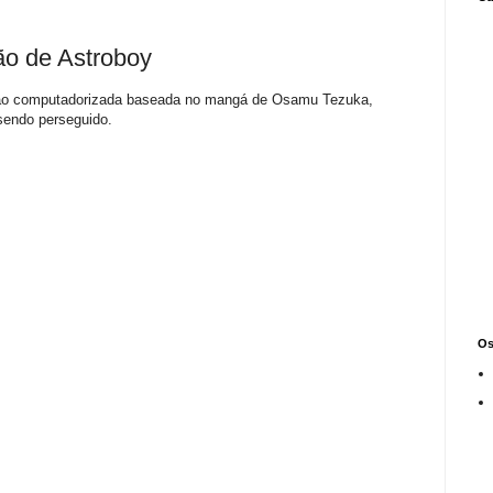
ão de Astroboy
ção computadorizada baseada no mangá de Osamu Tezuka,
sendo perseguido.
Os