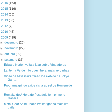
►
2016
(163)
►
2015
(116)
►
2014
(65)
►
2013
(88)
►
2012
(7)
►
2010
(45)
▼
2009
(419)
►
dezembro
(26)
►
novembro
(27)
►
outubro
(30)
▼
setembro
(36)
Edward Norton volta a falar sobre Vingadores
Lanterna Verde não quer liberar mais verdinhas
Vídeo de Assassin's Creed 2 é exibido na Tokyo
Gam...
Programa gringo exibe visita ao set de Homem de
Fe...
Remake de A Hora do Pesadelo tem primeiro
teaser l...
Metal Gear Solid Peace Walker ganha mais um
trailer