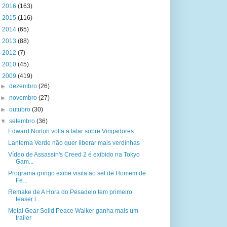
►
2016
(163)
►
2015
(116)
►
2014
(65)
►
2013
(88)
►
2012
(7)
►
2010
(45)
▼
2009
(419)
►
dezembro
(26)
►
novembro
(27)
►
outubro
(30)
▼
setembro
(36)
Edward Norton volta a falar sobre Vingadores
Lanterna Verde não quer liberar mais verdinhas
Vídeo de Assassin's Creed 2 é exibido na Tokyo
Gam...
Programa gringo exibe visita ao set de Homem de
Fe...
Remake de A Hora do Pesadelo tem primeiro
teaser l...
Metal Gear Solid Peace Walker ganha mais um
trailer