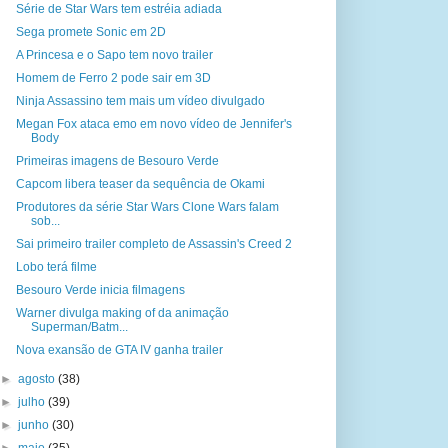
Série de Star Wars tem estréia adiada
Sega promete Sonic em 2D
A Princesa e o Sapo tem novo trailer
Homem de Ferro 2 pode sair em 3D
Ninja Assassino tem mais um vídeo divulgado
Megan Fox ataca emo em novo vídeo de Jennifer's
Body
Primeiras imagens de Besouro Verde
Capcom libera teaser da sequência de Okami
Produtores da série Star Wars Clone Wars falam
sob...
Sai primeiro trailer completo de Assassin's Creed 2
Lobo terá filme
Besouro Verde inicia filmagens
Warner divulga making of da animação
Superman/Batm...
Nova exansão de GTA IV ganha trailer
►
agosto
(38)
►
julho
(39)
►
junho
(30)