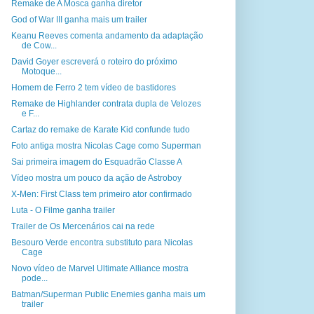
Remake de A Mosca ganha diretor
God of War III ganha mais um trailer
Keanu Reeves comenta andamento da adaptação
de Cow...
David Goyer escreverá o roteiro do próximo
Motoque...
Homem de Ferro 2 tem vídeo de bastidores
Remake de Highlander contrata dupla de Velozes
e F...
Cartaz do remake de Karate Kid confunde tudo
Foto antiga mostra Nicolas Cage como Superman
Sai primeira imagem do Esquadrão Classe A
Vídeo mostra um pouco da ação de Astroboy
X-Men: First Class tem primeiro ator confirmado
Luta - O Filme ganha trailer
Trailer de Os Mercenários cai na rede
Besouro Verde encontra substituto para Nicolas
Cage
Novo vídeo de Marvel Ultimate Alliance mostra
pode...
Batman/Superman Public Enemies ganha mais um
trailer