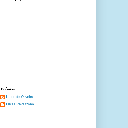
 Boêmios
Helen de Oliveira
Lucas Ravazzano