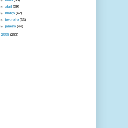
►
maio
(35)
►
abril
(39)
►
março
(42)
►
fevereiro
(33)
►
janeiro
(44)
►
2008
(283)