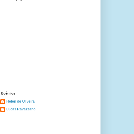
 Boêmios
Helen de Oliveira
Lucas Ravazzano