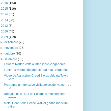
►
2016
(163)
►
2015
(116)
►
2014
(65)
►
2013
(88)
►
2012
(7)
►
2010
(45)
▼
2009
(419)
►
dezembro
(26)
►
novembro
(27)
►
outubro
(30)
▼
setembro
(36)
Edward Norton volta a falar sobre Vingadores
Lanterna Verde não quer liberar mais verdinhas
Vídeo de Assassin's Creed 2 é exibido na Tokyo
Gam...
Programa gringo exibe visita ao set de Homem de
Fe...
Remake de A Hora do Pesadelo tem primeiro
teaser l...
Metal Gear Solid Peace Walker ganha mais um
trailer