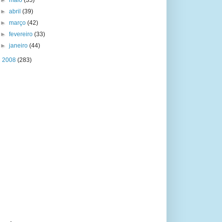
►
maio
(35)
►
abril
(39)
►
março
(42)
►
fevereiro
(33)
►
janeiro
(44)
►
2008
(283)