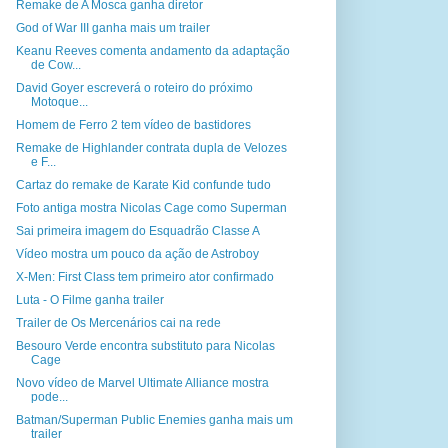
Remake de A Mosca ganha diretor
God of War III ganha mais um trailer
Keanu Reeves comenta andamento da adaptação
de Cow...
David Goyer escreverá o roteiro do próximo
Motoque...
Homem de Ferro 2 tem vídeo de bastidores
Remake de Highlander contrata dupla de Velozes
e F...
Cartaz do remake de Karate Kid confunde tudo
Foto antiga mostra Nicolas Cage como Superman
Sai primeira imagem do Esquadrão Classe A
Vídeo mostra um pouco da ação de Astroboy
X-Men: First Class tem primeiro ator confirmado
Luta - O Filme ganha trailer
Trailer de Os Mercenários cai na rede
Besouro Verde encontra substituto para Nicolas
Cage
Novo vídeo de Marvel Ultimate Alliance mostra
pode...
Batman/Superman Public Enemies ganha mais um
trailer