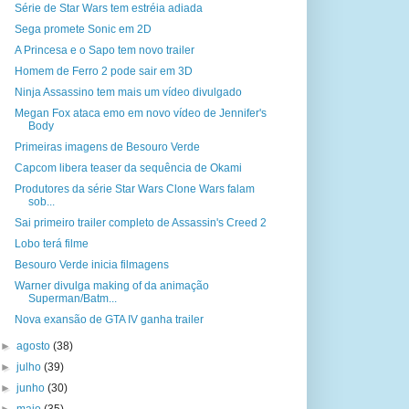
Série de Star Wars tem estréia adiada
Sega promete Sonic em 2D
A Princesa e o Sapo tem novo trailer
Homem de Ferro 2 pode sair em 3D
Ninja Assassino tem mais um vídeo divulgado
Megan Fox ataca emo em novo vídeo de Jennifer's
Body
Primeiras imagens de Besouro Verde
Capcom libera teaser da sequência de Okami
Produtores da série Star Wars Clone Wars falam
sob...
Sai primeiro trailer completo de Assassin's Creed 2
Lobo terá filme
Besouro Verde inicia filmagens
Warner divulga making of da animação
Superman/Batm...
Nova exansão de GTA IV ganha trailer
►
agosto
(38)
►
julho
(39)
►
junho
(30)