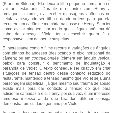
(Brandon Sklenar). Ela deixa o filho pequeno com a irmã e
vai ao restaurante. Durante o encontro com Henry a
protagonista começa a receber mensagens anônimas no
celular ameaçando seu filho e dando ordens para que ela
recupere um cartão de memória na posse de Henry. Sem ter
como avisar ninguém por medo que a figura anônima dê
cabo da ameaça, Violet tenta descobrir quem é o
responsável sem despertar suspeitas.
É interessante como o filme recorre a variações de ângulos
com planos holandeses (deslocando o eixo horizontal da
câmera) ou em
contra-plongée
(câmera em ângulo vertical
baixo) para construir o sentimento de inquietação e
paranoia de Violet. O texto consegue ser criativo em criar
situações de tensão dentro desse contexto reduzido do
restaurante, mantendo a tensão mesmo que Violet seja uma
personagem superficial, já que mesmo seu trauma de abuso
existe mais para dar contexto à tensão do que para
adicionar camadas a ela. Henry, por sua vez, é um interesse
amoroso insosso ainda que Brandon Sklenar consiga
demonstrar um cuidado genuíno por Violet.
As coisas desmoronam, no entanto, quando a trama atinge