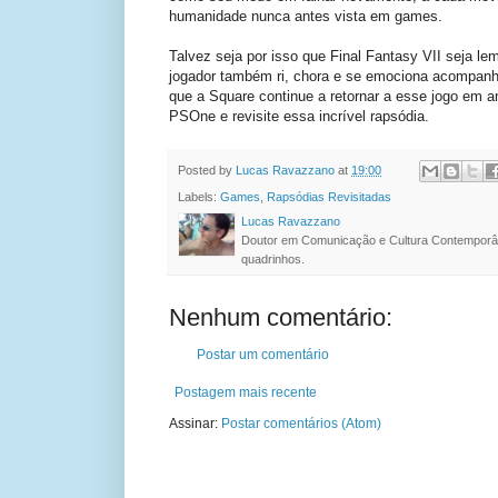
humanidade nunca antes vista em games.
Talvez seja por isso que Final Fantasy VII seja le
jogador também ri, chora e se emociona acompanha
que a Square continue a retornar a esse jogo em a
PSOne e revisite essa incrível rapsódia.
Posted by
Lucas Ravazzano
at
19:00
Labels:
Games
,
Rapsódias Revisitadas
Lucas Ravazzano
Doutor em Comunicação e Cultura Contemporâ
quadrinhos.
Nenhum comentário:
Postar um comentário
Postagem mais recente
Assinar:
Postar comentários (Atom)