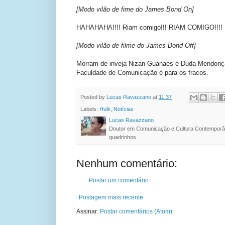
[Modo vilão de fime do James Bond On]
HAHAHAHA!!!! Riam comigo!!! RIAM COMIGO!!!!
[Modo vilão de filme do James Bond Off]
Morram de inveja Nizan Guanaes e Duda Mendonç
Faculdade de Comunicação é para os fracos.
Posted by
Lucas Ravazzano
at
11:37
Labels:
Hulk
,
Notícias
Lucas Ravazzano
Doutor em Comunicação e Cultura Contemporâ
quadrinhos.
Nenhum comentário:
Postar um comentário
Postagem mais recente
Assinar:
Postar comentários (Atom)