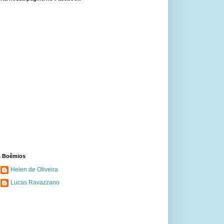
 Boêmios
Helen de Oliveira
Lucas Ravazzano