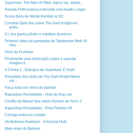
Superman: The Man Of Steel. Agora vai...talvez...
Revista FHM publica entrevista com Heath Ledger
Novas fotos de Mortal Kombat vs DC
Christian Bale fala sobre The Dark Knight em
entre...
G.I Joe ganha pôster e subtítulo duvidoso
Primeiro vídeo do gameplay de Spiderman Web Of
Sha...
Feira do Fruitman
Finalmente uma explicação sobre a suposta
imagem d...
5 Contra 1 - Diálogos de Superbad: É Hoje!
Resultado dos virais de The Dark Knight libera
víd...
Força total nos virais do Batman
Rapsódias Revisitadas - Hulk de Ang Lee
Chefão da Marvel fala sobre Homem de Ferro 2
Rapsódias Revisitadas - Final Fantasy VII
Coringa entra em contato
Os Boêmios Analisam - O Incrível Hulk
Mais virais do Batman