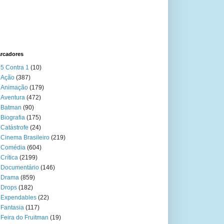
rcadores
5 Contra 1
(10)
Ação
(387)
Animação
(179)
Aventura
(472)
Batman
(90)
Biografia
(175)
Catástrofe
(24)
Cinema Brasileiro
(219)
Comédia
(604)
Crítica
(2199)
Documentário
(146)
Drama
(859)
Drops
(182)
Expendables
(22)
Fantasia
(117)
Feira do Fruitman
(19)