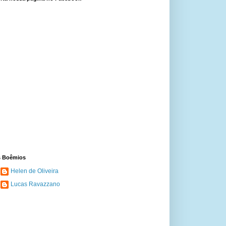
 Boêmios
Helen de Oliveira
Lucas Ravazzano