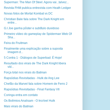
Superman: The Man Of Steel. Agora vai...talvez...
Revista FHM publica entrevista com Heath Ledger
Novas fotos de Mortal Kombat vs DC
Christian Bale fala sobre The Dark Knight em
entre...
G.I Joe ganha pôster e subtítulo duvidoso
Primeiro vídeo do gameplay de Spiderman Web Of
Sha...
Feira do Fruitman
Finalmente uma explicação sobre a suposta
imagem d...
5 Contra 1 - Diálogos de Superbad: É Hoje!
Resultado dos virais de The Dark Knight libera
víd...
Força total nos virais do Batman
Rapsódias Revisitadas - Hulk de Ang Lee
Chefão da Marvel fala sobre Homem de Ferro 2
Rapsódias Revisitadas - Final Fantasy VII
Coringa entra em contato
Os Boêmios Analisam - O Incrível Hulk
Mais virais do Batman