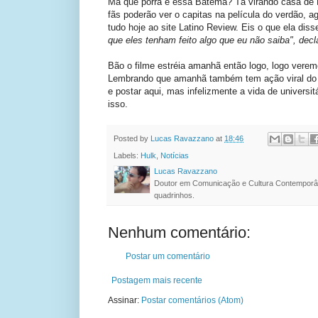
Má que porra é essa Batéma? Tá virando casa de No
fãs poderão ver o capitas na película do verdão, 
tudo hoje ao site Latino Review. Eis o que ela diss
que eles tenham feito algo que eu não saiba", decla
Bão o filme estréia amanhã então logo, logo vere
Lembrando que amanhã também tem ação viral do f
e postar aqui, mas infelizmente a vida de universi
isso.
Posted by
Lucas Ravazzano
at
18:46
Labels:
Hulk
,
Notícias
Lucas Ravazzano
Doutor em Comunicação e Cultura Contemporâ
quadrinhos.
Nenhum comentário:
Postar um comentário
Postagem mais recente
Assinar:
Postar comentários (Atom)