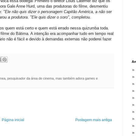
ca essa bodega! Primeiro o diretor Louis Laterrier diz que os
agora Gale Anne Hurd, uma das produtoras do filme, desmentiu
e:
"Ele não quis dizer o personagem Capitão América, a não ser
rou a produtora. "Ele quis dizer o soro", completou.
mos quem está certo e quem está errado nessa quizumba toda.
ilme do Bátima. A intenção era acompanhar tudo em tempo real
tário não é fácil e devido à demandas externas não poderei fazer
Ar
nea, pesquisador da área de cinema, mas também adora games e
Página inicial
Postagem mais antiga