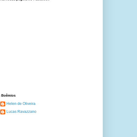
 Boêmios
Helen de Oliveira
Lucas Ravazzano