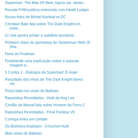
Superman: The Man Of Steel. Agora vai...talvez...
Revista FHM publica entrevista com Heath Ledger
Novas fotos de Mortal Kombat vs DC
Christian Bale fala sobre The Dark Knight em
entre...
G.I Joe ganha pôster e subtítulo duvidoso
Primeiro vídeo do gameplay de Spiderman Web Of
Sha...
Feira do Fruitman
Finalmente uma explicação sobre a suposta
imagem d...
5 Contra 1 - Diálogos de Superbad: É Hoje!
Resultado dos virais de The Dark Knight libera
víd...
Força total nos virais do Batman
Rapsódias Revisitadas - Hulk de Ang Lee
Chefão da Marvel fala sobre Homem de Ferro 2
Rapsódias Revisitadas - Final Fantasy VII
Coringa entra em contato
Os Boêmios Analisam - O Incrível Hulk
Mais virais do Batman