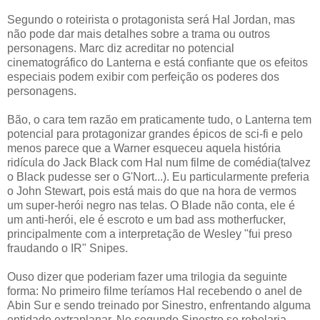
Segundo o roteirista o protagonista será Hal Jordan, mas
não pode dar mais detalhes sobre a trama ou outros
personagens. Marc diz acreditar no potencial
cinematográfico do Lanterna e está confiante que os efeitos
especiais podem exibir com perfeição os poderes dos
personagens.
Bão, o cara tem razão em praticamente tudo, o Lanterna tem
potencial para protagonizar grandes épicos de sci-fi e pelo
menos parece que a Warner esqueceu aquela história
ridícula do Jack Black com Hal num filme de comédia(talvez
o Black pudesse ser o G'Nort...). Eu particularmente preferia
o John Stewart, pois está mais do que na hora de vermos
um super-herói negro nas telas. O Blade não conta, ele é
um anti-herói, ele é escroto e um bad ass motherfucker,
principalmente com a interpretação de Wesley "fui preso
fraudando o IR" Snipes.
Ouso dizer que poderiam fazer uma trilogia da seguinte
forma: No primeiro filme teríamos Hal recebendo o anel de
Abin Sur e sendo treinado por Sinestro, enfrentando alguma
entidade extraplanar. No segundo Sinestro se rebelaria