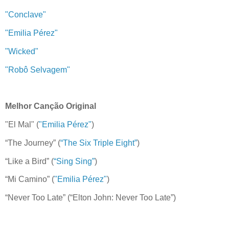
"Conclave"
"Emilia Pérez"
"Wicked"
"Robô Selvagem"
Melhor Canção Original
"El Mal" (
"Emilia Pérez"
)
“The Journey” (
“The Six Triple Eight”
)
“Like a Bird” (
“Sing Sing”
)
“Mi Camino” (
"Emilia Pérez"
)
“Never Too Late” (“Elton John: Never Too Late”)