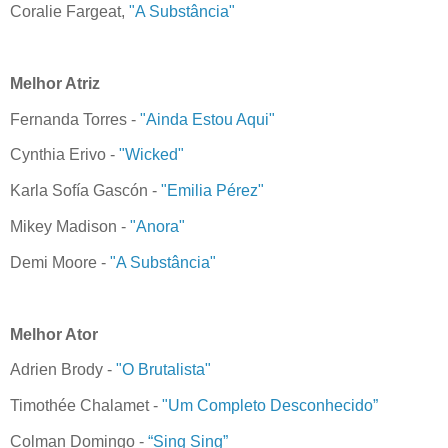
Coralie Fargeat,
"A Substância"
Melhor Atriz
Fernanda Torres -
"Ainda Estou Aqui"
Cynthia Erivo -
"Wicked"
Karla Sofía Gascón -
"Emilia Pérez"
Mikey Madison -
"Anora"
Demi Moore -
"A Substância"
Melhor Ator
Adrien Brody -
"O Brutalista"
Timothée Chalamet -
"Um Completo Desconhecido”
Colman Domingo -
“Sing Sing”