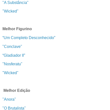
"A Substância"
"Wicked"
Melhor Figurino
“Um Completo Desconhecido”
"Conclave"
“Gladiador II”
"Nosferatu"
"Wicked"
Melhor Edição
"Anora"
"O Brutalista"