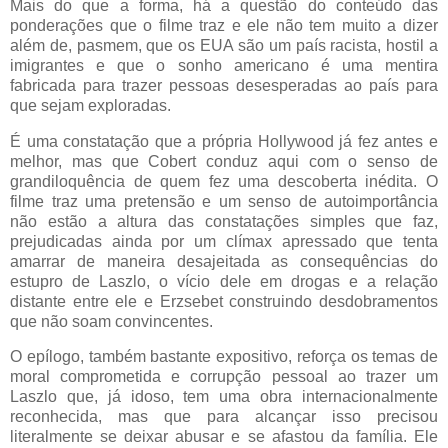
Mais do que a forma, há a questão do conteúdo das
ponderações que o filme traz e ele não tem muito a dizer
além de, pasmem, que os EUA são um país racista, hostil a
imigrantes e que o sonho americano é uma mentira
fabricada para trazer pessoas desesperadas ao país para
que sejam exploradas.
É uma constatação que a própria Hollywood já fez antes e
melhor, mas que Cobert conduz aqui com o senso de
grandiloquência de quem fez uma descoberta inédita. O
filme traz uma pretensão e um senso de autoimportância
não estão a altura das constatações simples que faz,
prejudicadas ainda por um clímax apressado que tenta
amarrar de maneira desajeitada as consequências do
estupro de Laszlo, o vício dele em drogas e a relação
distante entre ele e Erzsebet construindo desdobramentos
que não soam convincentes.
O epílogo, também bastante expositivo, reforça os temas de
moral comprometida e corrupção pessoal ao trazer um
Laszlo que, já idoso, tem uma obra internacionalmente
reconhecida, mas que para alcançar isso precisou
literalmente se deixar abusar e se afastou da família. Ele