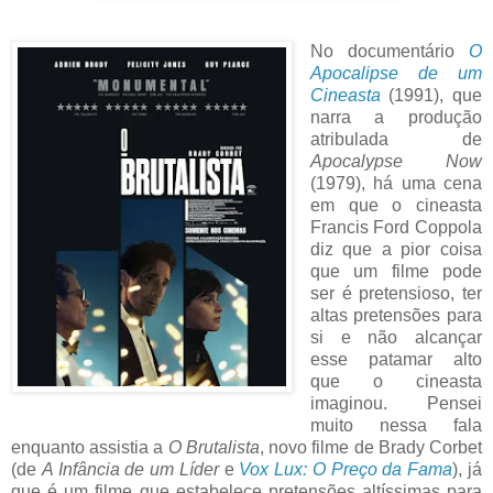
No documentário
O
Apocalipse de um
Cineasta
(1991), que
narra a produção
atribulada de
Apocalypse Now
(1979), há uma cena
em que o cineasta
Francis Ford Coppola
diz que a pior coisa
que um filme pode
ser é pretensioso, ter
altas pretensões para
si e não alcançar
esse patamar alto
que o cineasta
imaginou. Pensei
muito nessa fala
enquanto assistia a
O Brutalista
, novo filme de Brady Corbet
(de
A Infância de um Líder
e
Vox Lux: O Preço da Fama
), já
que é um filme que estabelece pretensões altíssimas para