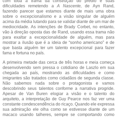
com toda a trama da construção do prédio e suas
dificuldades remetendo a
A Nascente,
de Ayn Rand,
fazendo parecer que estamos diante de mais uma obra
sobre o excepcionalismo e a visão singular de alguém
acima da média lutando para se validar diante de um mar de
mediocridade. As intenções de Brady Corbet, no entanto,
vão à direção oposta das de Rand, usando essa trama não
para exaltar a excepcionalidade de alguém, mas para
mostrar a ilusão que é a ideia de “sonho americano” e de
que basta alguém ter um talento excepcional para fazer
fama e fortuna no país.
A primeira metade das cerca de três horas e meia começa
desenvolvendo sem pressa o cotidiano de Laszlo em sua
chegada ao país, mostrando as dificuldades e como
imigrantes são tratados como cidadãos de segunda classe.
Não sabemos nada sobre o protagonista e vamos
descobrindo seus talentos conforme a narrativa progride.
Apesar de Van Buren elogiar a visão e o talento do
arquiteto, a interpretação de Guy Pearce nos faz ver uma
constante condescendência do ricaço. Quando ele expressa
sua admiração ele olha como se estivesse diante de um
macaco usando talheres, sempre se comportando como