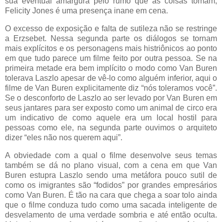
sua eventual amargura pelo rumo que as coisas tomam,
Felicity Jones é uma presença inane em cena.
O excesso de exposição e falta de sutileza não se restringe
a Erzsebet. Nessa segunda parte os diálogos se tornam
mais explícitos e os personagens mais histriônicos ao ponto
em que tudo parece um filme feito por outra pessoa. Se na
primeira metade era bem implícito o modo como Van Buren
tolerava Laszlo apesar de vê-lo como alguém inferior, aqui o
filme de Van Buren explicitamente diz “nós toleramos você”.
Se o desconforto de Laszlo ao ser levado por Van Buren em
seus jantares para ser exposto como um animal de circo era
um indicativo de como aquele era um local hostil para
pessoas como ele, na segunda parte ouvimos o arquiteto
dizer “eles não nos querem aqui”.
A obviedade com a qual o filme desenvolve seus temas
também se dá no plano visual, com a cena em que Van
Buren estupra Laszlo sendo uma metáfora pouco sutil de
como os imigrantes são “fodidos” por grandes empresários
como Van Buren. É tão na cara que chega a soar tolo ainda
que o filme conduza tudo como uma sacada inteligente de
desvelamento de uma verdade sombria e até então oculta.