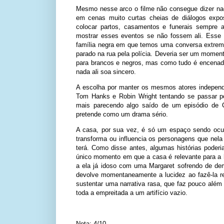
Mesmo nesse arco o filme não consegue dizer nad
em cenas muito curtas cheias de diálogos exposi
colocar partos, casamentos e funerais sempre 
mostrar esses eventos se não fossem ali. Esse
família negra em que temos uma conversa extrema
parado na rua pela polícia. Deveria ser um moment
para brancos e negros, mas como tudo é encenad
nada ali soa sincero.
A escolha por manter os mesmos atores independen
Tom Hanks e Robin Wright tentando se passar po
mais parecendo algo saído de um episódio de 
pretende como um drama sério.
A casa, por sua vez, é só um espaço sendo ocu
transforma ou influencia os personagens que nela
terá. Como disse antes, algumas histórias pode
único momento em que a casa é relevante para a h
a ela já idoso com uma Margaret sofrendo de dem
devolve momentaneamente a lucidez ao fazê-la r
sustentar uma narrativa rasa, que faz pouco além 
toda a empreitada a um artifício vazio.
Nota: 4/10