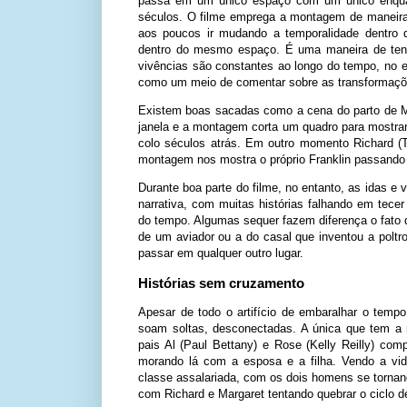
passa em um único espaço com um único enqua
séculos. O filme emprega a montagem de maneira
aos poucos ir mudando a temporalidade dentro 
dentro do mesmo espaço. É uma maneira de tent
vivências são constantes ao longo do tempo, no e
como um meio de comentar sobre as transformaçõ
Existem boas sacadas como a cena do parto de Ma
janela e a montagem corta um quadro para mostr
colo séculos atrás. Em outro momento Richard (
montagem nos mostra o próprio Franklin passando 
Durante boa parte do filme, no entanto, as idas 
narrativa, com muitas histórias falhando em tece
do tempo. Algumas sequer fazem diferença o fato
de um aviador ou a do casal que inventou a poltro
passar em qualquer outro lugar.
Histórias sem cruzamento
Apesar de todo o artifício de embaralhar o tem
soam soltas, desconectadas. A única que tem a
pais Al (Paul Bettany) e Rose (Kelly Reilly) co
morando lá com a esposa e a filha. Vendo a vida
classe assalariada, com os dois homens se torna
com Richard e Margaret tentando quebrar o ciclo de