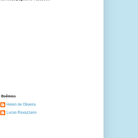
 Boêmios
Helen de Oliveira
Lucas Ravazzano