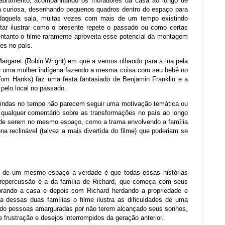
dramento, acompanhando os moradores da casa ao longo de
 curiosa, desenhando pequenos quadros dentro do espaço para
daquela sala, muitas vezes com mais de um tempo existindo
ar ilustrar como o presente repete o passado ou como certas
ntanto o filme raramente aproveita esse potencial da montagem
es no país.
rgaret (Robin Wright) em que a vemos olhando para a lua pela
ar uma mulher indígena fazendo a mesma coisa com seu bebê no
Tom Hanks) faz uma festa fantasiado de Benjamin Franklin e a
pelo local no passado.
e vindas no tempo não parecem seguir uma motivação temática ou
r qualquer comentário sobre as transformações no país ao longo
 de serem no mesmo espaço, como a trama envolvendo a família
na reclinável (talvez a mais divertida do filme) que poderiam se
po de um mesmo espaço a verdade é que todas essas histórias
 repercussão é a da família de Richard, que começa com seus
mprando a casa e depois com Richard herdando a propriedade e
 dessas duas famílias o filme ilustra as dificuldades de uma
ndo pessoas amarguradas por não terem alcançado seus sonhos,
 frustração e desejos interrompidos da geração anterior.