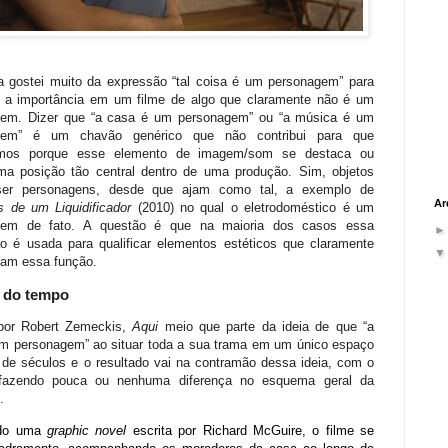
 gostei muito da expressão “tal coisa é um personagem” para
ar a importância em um filme de algo que claramente não é um
gem. Dizer que “a casa é um personagem” ou “a música é um
gem” é um chavão genérico que não contribui para que
emos porque esse elemento de imagem/som se destaca ou
a posição tão central dentro de uma produção. Sim, objetos
er personagens, desde que ajam como tal, a exemplo de
Ar
 de um Liquidificador
(2010) no qual o eletrodoméstico é um
gem de fato. A questão é que na maioria dos casos essa
o é usada para qualificar elementos estéticos que claramente
am essa função.
s do tempo
 por Robert Zemeckis,
Aqui
meio que parte da ideia de que “a
m personagem” ao situar toda a sua trama em um único espaço
 de séculos e o resultado vai na contramão dessa ideia, com o
fazendo pouca ou nenhuma diferença no esquema geral da
.
ndo uma
graphic novel
escrita por
Richard McGuire, o filme se