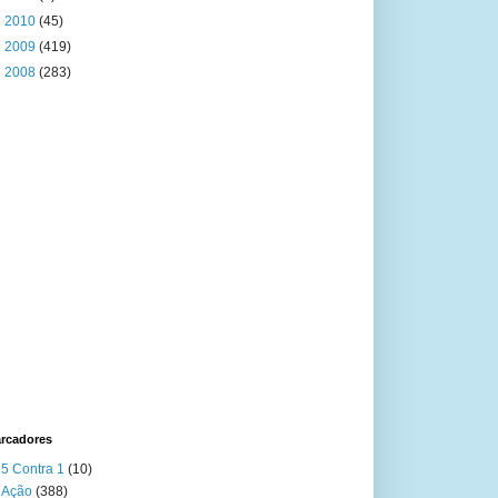
►
2010
(45)
►
2009
(419)
►
2008
(283)
rcadores
5 Contra 1
(10)
Ação
(388)