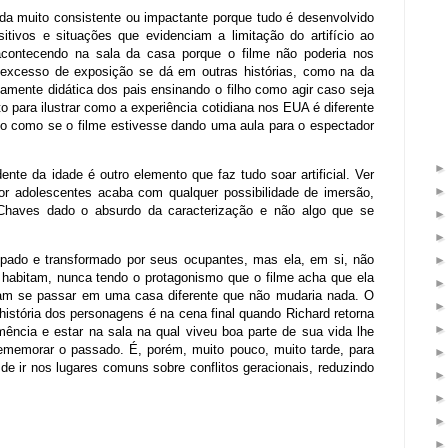
a muito consistente ou impactante porque tudo é desenvolvido
tivos e situações que evidenciam a limitação do artifício ao
acontecendo na sala da casa porque o filme não poderia nos
 excesso de exposição se dá em outras histórias, como na da
mente didática dos pais ensinando o filho como agir caso seja
o para ilustrar como a experiência cotidiana nos EUA é diferente
o como se o filme estivesse dando uma aula para o espectador
te da idade é outro elemento que faz tudo soar artificial. Ver
r adolescentes acaba com qualquer possibilidade de imersão,
Chaves dado o absurdo da caracterização e não algo que se
pado e transformado por seus ocupantes, mas ela, em si, não
 habitam, nunca tendo o protagonismo que o filme acha que ela
riam se passar em uma casa diferente que não mudaria nada. O
istória dos personagens é na cena final quando Richard retorna
ência e estar na sala na qual viveu boa parte de sua vida lhe
ememorar o passado. É, porém, muito pouco, muito tarde, para
de ir nos lugares comuns sobre conflitos geracionais, reduzindo