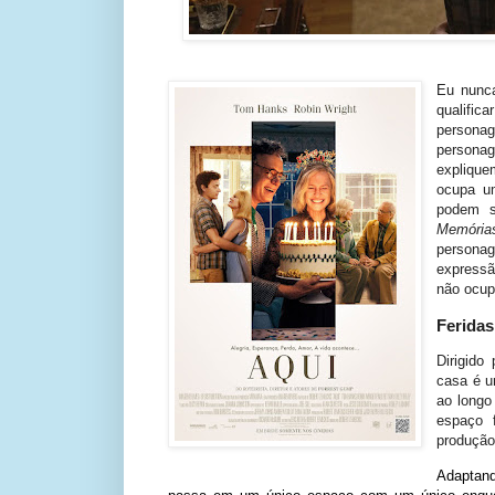
Eu nunca
qualific
persona
persona
expliqu
ocupa um
podem s
Memórias
persona
expressã
não ocup
Ferida
Dirigido
casa é u
ao longo
espaço 
produção
Adapta