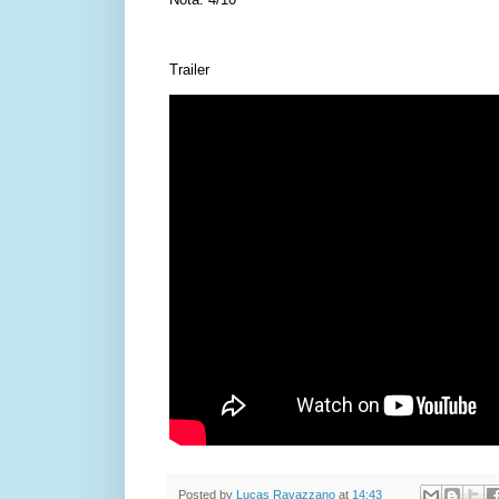
Trailer
Posted by
Lucas Ravazzano
at
14:43