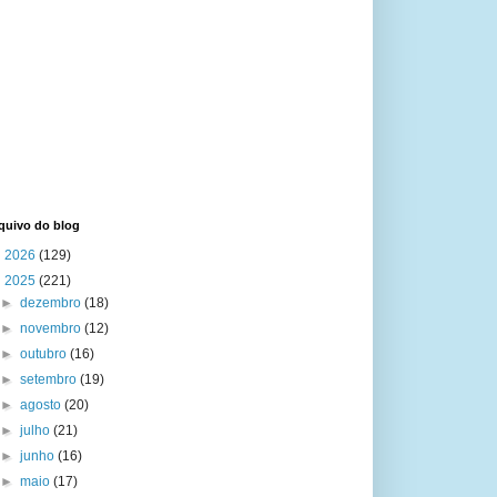
quivo do blog
►
2026
(129)
▼
2025
(221)
►
dezembro
(18)
►
novembro
(12)
►
outubro
(16)
►
setembro
(19)
►
agosto
(20)
►
julho
(21)
►
junho
(16)
►
maio
(17)