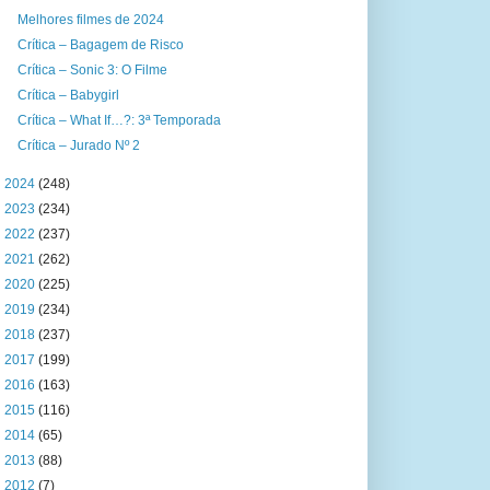
Melhores filmes de 2024
Crítica – Bagagem de Risco
Crítica – Sonic 3: O Filme
Crítica – Babygirl
Crítica – What If…?: 3ª Temporada
Crítica – Jurado Nº 2
►
2024
(248)
►
2023
(234)
►
2022
(237)
►
2021
(262)
►
2020
(225)
►
2019
(234)
►
2018
(237)
►
2017
(199)
►
2016
(163)
►
2015
(116)
►
2014
(65)
►
2013
(88)
►
2012
(7)