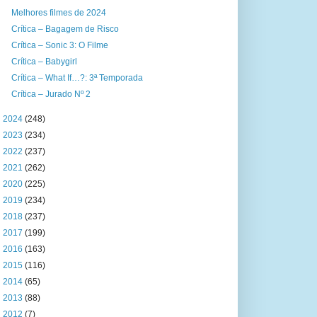
Melhores filmes de 2024
Crítica – Bagagem de Risco
Crítica – Sonic 3: O Filme
Crítica – Babygirl
Crítica – What If…?: 3ª Temporada
Crítica – Jurado Nº 2
►
2024
(248)
►
2023
(234)
►
2022
(237)
►
2021
(262)
►
2020
(225)
►
2019
(234)
►
2018
(237)
►
2017
(199)
►
2016
(163)
►
2015
(116)
►
2014
(65)
►
2013
(88)
►
2012
(7)