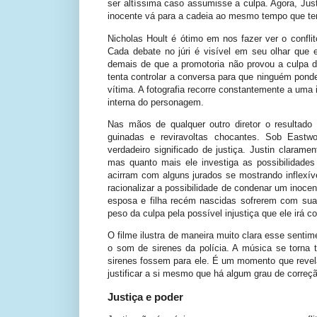
ser altíssima caso assumisse a culpa. Agora, Just
inocente vá para a cadeia ao mesmo tempo que tent
Nicholas Hoult é ótimo em nos fazer ver o confl
Cada debate no júri é visível em seu olhar que e
demais de que a promotoria não provou a culpa
tenta controlar a conversa para que ninguém pond
vítima. A fotografia recorre constantemente a uma 
interna do personagem.
Nas mãos de qualquer outro diretor o resultad
guinadas e reviravoltas chocantes. Sob Eastw
verdadeiro significado de justiça. Justin clara
mas quanto mais ele investiga as possibilidade
acirram com alguns jurados se mostrando inflexív
racionalizar a possibilidade de condenar um inocen
esposa e filha recém nascidas sofrerem com sua p
peso da culpa pela possível injustiça que ele irá c
O filme ilustra de maneira muito clara esse senti
o som de sirenes da polícia. A música se torna
sirenes fossem para ele. É um momento que revel
justificar a si mesmo que há algum grau de correç
Justiça e poder