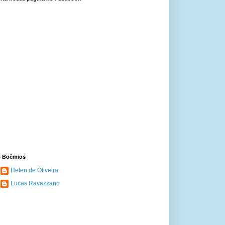
 Boêmios
Helen de Oliveira
Lucas Ravazzano