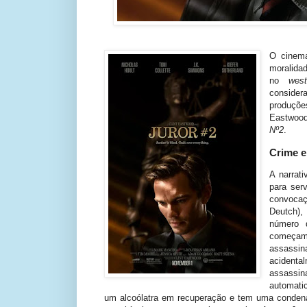
O cinema
moralida
no
wes
consider
produçõ
Eastwood
Nº2
.
Crime e
A narrat
para ser
convocaç
Deutch),
número 
começam,
assassi
acidenta
assassi
automati
um alcoólatra em recuperação e tem uma condenaç