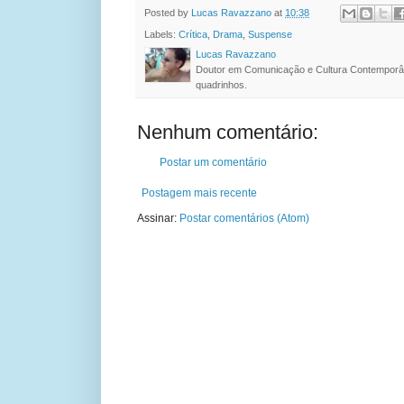
Posted by
Lucas Ravazzano
at
10:38
Labels:
Crítica
,
Drama
,
Suspense
Lucas Ravazzano
Doutor em Comunicação e Cultura Contemporâ
quadrinhos.
Nenhum comentário:
Postar um comentário
Postagem mais recente
Assinar:
Postar comentários (Atom)