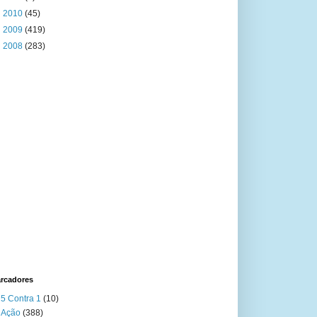
►
2010
(45)
►
2009
(419)
►
2008
(283)
rcadores
5 Contra 1
(10)
Ação
(388)