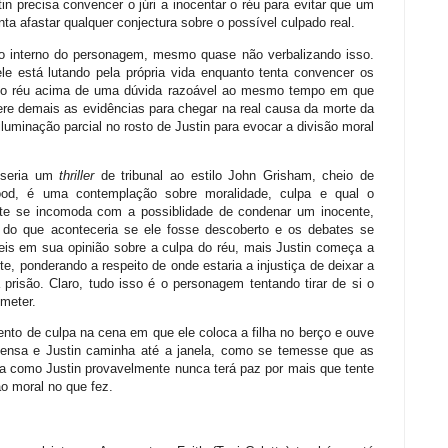
in precisa convencer o júri a inocentar o réu para evitar que um
a afastar qualquer conjectura sobre o possível culpado real.
ito interno do personagem, mesmo quase não verbalizando isso.
le está lutando pela própria vida enquanto tenta convencer os
 do réu acima de uma dúvida razoável ao mesmo tempo em que
ere demais as evidências para chegar na real causa da morte da
iluminação parcial no rosto de Justin para evocar a divisão moral
o seria um
thriller
de tribunal ao estilo John Grisham, cheio de
ood, é uma contemplação sobre moralidade, culpa e qual o
mente se incomoda com a possiblidade de condenar um inocente,
s do que aconteceria se ele fosse descoberto e os debates se
eis em sua opinião sobre a culpa do réu, mais Justin começa a
te, ponderando a respeito de onde estaria a injustiça de deixar a
risão. Claro, tudo isso é o personagem tentando tirar de si o
ometer.
mento de culpa na cena em que ele coloca a filha no berço e ouve
 tensa e Justin caminha até a janela, como se temesse que as
a como Justin provavelmente nunca terá paz por mais que tente
ão moral no que fez.