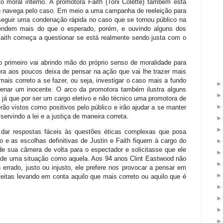
 moral interno. A promotora Faith (Toni Colette) também está
to navega pelo caso. Em meio a uma campanha de reeleição para
seguir uma condenação rápida no caso que se tornou público na
stendem mais do que o esperado, porém, e ouvindo alguns dos
Faith começa a questionar se está realmente sendo justa com o
 primeiro vai abrindo mão do próprio senso de moralidade para
ora aos poucos deixa de pensar na ação que vai lhe trazer mais
ais correto a se fazer, ou seja, investigar o caso mais a fundo
ndenar um inocente. O arco da promotora também ilustra alguns
, já que por ser um cargo eletivo e não técnico uma promotora de
rão vistos como positivos pelo público e irão ajudar a se manter
ervindo a lei e a justiça de maneira correta.
 dar respostas fáceis às questões éticas complexas que posa
 e as escolhas definitivas de Justin e Faith fiquem à cargo do
e sua câmera de volta para o espectador e solicitasse que ele
e de uma situação como aquela. Aos 94 anos Clint Eastwood não
errado, justo ou injusto, ele prefere nos provocar a pensar em
eitas levando em conta aquilo que mais correto ou aquilo que é