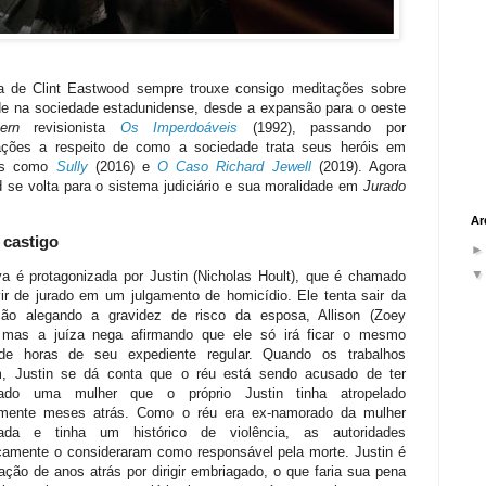
 de Clint Eastwood sempre trouxe consigo meditações sobre
de na sociedade estadunidense, desde a expansão para o oeste
tern
revisionista
Os Imperdoáveis
(1992), passando por
ações a respeito de como a sociedade trata seus heróis em
es como
Sully
(2016) e
O Caso Richard Jewell
(2019). Agora
 se volta para o sistema judiciário e sua moralidade em
Jurado
Ar
 castigo
iva é protagonizada por Justin (Nicholas Hoult), que é chamado
vir de jurado em um julgamento de homicídio. Ele tenta sair da
ão alegando a gravidez de risco da esposa, Allison (Zoey
 mas a juíza nega afirmando que ele só irá ficar o mesmo
de horas de seu expediente regular. Quando os trabalhos
 Justin se dá conta que o réu está sendo acusado de ter
nado uma mulher que o próprio Justin tinha atropelado
lmente meses atrás. Como o réu era ex-namorado da mulher
nada e tinha um histórico de violência, as autoridades
camente o consideraram como responsável pela morte. Justin é
ão de anos atrás por dirigir embriagado, o que faria sua pena