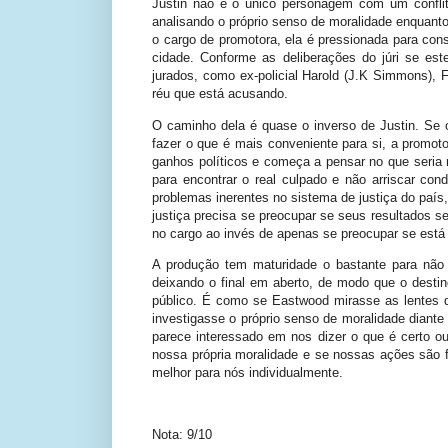
Justin não é o único personagem com um conflito
analisando o próprio senso de moralidade enquan
o cargo de promotora, ela é pressionada para con
cidade. Conforme as deliberações do júri se e
jurados, como ex-policial Harold (J.K Simmons), 
réu que está acusando.
O caminho dela é quase o inverso de Justin. Se o
fazer o que é mais conveniente para si, a promot
ganhos políticos e começa a pensar no que seria m
para encontrar o real culpado e não arriscar co
problemas inerentes no sistema de justiça do país
justiça precisa se preocupar se seus resultados se
no cargo ao invés de apenas se preocupar se está s
A produção tem maturidade o bastante para não
deixando o final em aberto, de modo que o destino
público. É como se Eastwood mirasse as lentes d
investigasse o próprio senso de moralidade diant
parece interessado em nos dizer o que é certo ou 
nossa própria moralidade e se nossas ações são f
melhor para nós individualmente.
Nota: 9/10