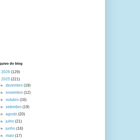
quivo do blog
►
2026
(129)
▼
2025
(221)
►
dezembro
(18)
►
novembro
(12)
►
outubro
(16)
►
setembro
(19)
►
agosto
(20)
►
julho
(21)
►
junho
(16)
►
maio
(17)