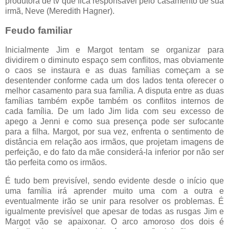
produtora de tv que fica responsável pelo casamento de sua
irmã, Neve (Meredith Hagner).
Feudo familiar
Inicialmente Jim e Margot tentam se organizar para
dividirem o diminuto espaço sem conflitos, mas obviamente
o caos se instaura e as duas famílias começam a se
desentender conforme cada um dos lados tenta oferecer o
melhor casamento para sua família. A disputa entre as duas
famílias também expõe também os conflitos internos de
cada família. De um lado Jim lida com seu excesso de
apego a Jenni e como sua presença pode ser sufocante
para a filha. Margot, por sua vez, enfrenta o sentimento de
distância em relação aos irmãos, que projetam imagens de
perfeição, e do fato da mãe considerá-la inferior por não ser
tão perfeita como os irmãos.
É tudo bem previsível, sendo evidente desde o início que
uma família irá aprender muito uma com a outra e
eventualmente irão se unir para resolver os problemas. É
igualmente previsível que apesar de todas as rusgas Jim e
Margot vão se apaixonar. O arco amoroso dos dois é