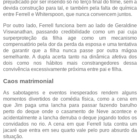
prejudicado por ser inserido só no terço final do filme, sem a
devida construção para tal, e também pela falta de química
entre Ferrell e Whiterspoon, que nunca convencem juntos.
Por outro lado, Ferrell funciona bem ao lado de Geraldine
Viswanathan, passando credibilidade como um pai cuja
surperproteção da filha age como um mecanismo
compensatório pela dor da perda da esposa e uma tentativa
de garantir que a filha nunca passe por outra mágoa
semelhante. A dupla acerta tanto na dinâmica afetiva dos
dois como nos hábitos mais constrangedores dessa
convivência excessivamente próxima entre pai e filha.
Caos matrimonial
As sabotagens e eventos inesperados rendem alguns
momentos divertidos de comédia física, como a cena em
que Jim paga uma lancha para passar fazendo barulho
perto do deque onde o casamento de Neve acontece e
acidentalmente a lancha derruba o deque jogando todos os
convidados no rio. A cena em que Ferrell luta contra um
jacaré que entra em seu quarto vale pelo puro absurdo da
situação.