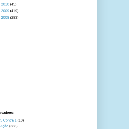
►
2010
(45)
►
2009
(419)
►
2008
(283)
rcadores
5 Contra 1
(10)
Ação
(388)