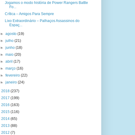
Jogamos o modo história de Power Rangers Battle
Fo...
Crítica – Amigos Para Sempre
Lixo Extraordinário – Palhaços Assassinos do
Espaç...
►
agosto
(19)
►
julho
(21)
►
junho
(18)
►
maio
(20)
►
abril
(17)
►
março
(16)
►
fevereiro
(22)
►
janeiro
(24)
►
2018
(237)
►
2017
(199)
►
2016
(163)
►
2015
(116)
►
2014
(65)
►
2013
(88)
►
2012
(7)