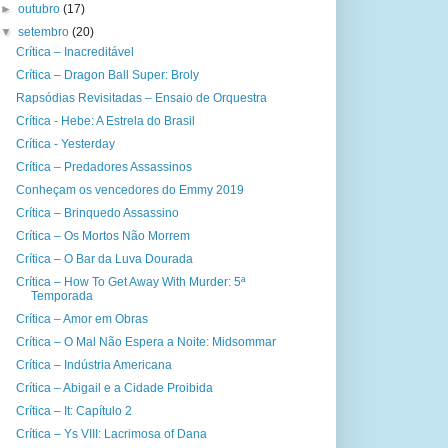
►
outubro
(17)
▼
setembro
(20)
Crítica – Inacreditável
Crítica – Dragon Ball Super: Broly
Rapsódias Revisitadas – Ensaio de Orquestra
Crítica - Hebe: A Estrela do Brasil
Crítica - Yesterday
Crítica – Predadores Assassinos
Conheçam os vencedores do Emmy 2019
Crítica – Brinquedo Assassino
Crítica – Os Mortos Não Morrem
Crítica – O Bar da Luva Dourada
Crítica – How To Get Away With Murder: 5ª
Temporada
Crítica – Amor em Obras
Crítica – O Mal Não Espera a Noite: Midsommar
Crítica – Indústria Americana
Crítica – Abigail e a Cidade Proibida
Crítica – It: Capítulo 2
Crítica – Ys VIII: Lacrimosa of Dana