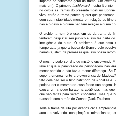
impacto no panorama geral da trama. Um exemplo 
mais um). O primeiro
flashfoward
mostra Bonnie ma
no colo e as tramas do presente mostram Bonnie d
vivo, então a trama parece querer que pensemos 
com sua instabilidade mental em relação ao filho
não é o caso e o crime não tem relação alguma co
O problema nem é o uso, em si, da trama do fil
tentaram despistar seu público e isso faz parte do 
inteligência do outro. O problema é que essa 
temporada, já que a busca de Bonnie pelo possív
narrativa, além da promessa que isso possa retor
O mesmo pode ser dito do mistério envolvendo Ma
revelar que o parentesco do personagem não er
menor sentido e não faz a menor diferença. Se 
suporia erroneamente a proveniência de Maddox?
fato dele não ser o filho natimorto de Annalise
poderia ser o mesmo se essa fosse sua origem. No
causar um choque barato na audiência, mas que 
que são feitas para serem chocantes, mas que n
transado com a mãe de Connor (Jack Falahee).
Toda a trama da luta por direitos civis empreend
arcos envolvendo conspirações mirabolantes, 