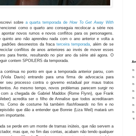
screvi sobre
a quarta temporada de
How To Get Away With
mencionei como o quarto ano conseguia recolocar a série nos
ao apontar novos rumos e novos conflitos para os personagens.
e quinto ano não aprendeu nada com o ano anterior e volta a
os padrões desonestos da fraca
terceira temporada
, além de se
 reciclar conflitos de anos anteriores ao invés de mover esses
ens para frente, resultando no pior ano da série até agora. O
seguir contem SPOILERS da temporada.
Ar
iva continua no ponto em que a temporada anterior parou, com
 (Viola Davis) entrando para uma firma de advocacia para
er seu processo contra o governo estadual por maus tratos
etentos. Ao mesmo tempo, novos problemas parecem surgir no
e com a chegada de Gabriel Maddox (Rome Flynn), que Frank
Weber) acredita ser o filho de Annalise que todos acreditavam
orto. Como de costume há também
flashfowards
no fim e no
 episódio que dão a entender que Bonnie (Liza Weil) matará um
em importante.
ada se perde em um monte de tramas inúteis, que não servem a
ctador, mas que, no fim das contas, acabam não tendo qualquer