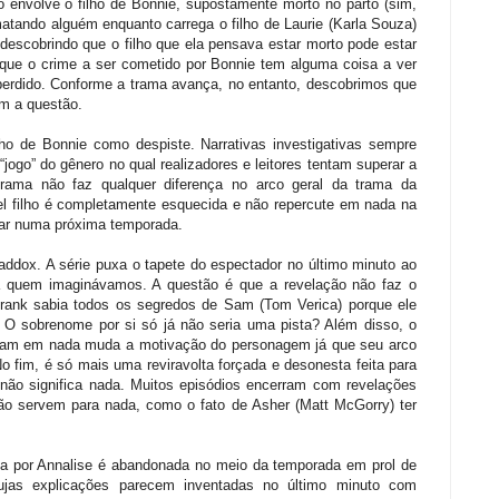
envolve o filho de Bonnie, supostamente morto no parto (sim,
tando alguém enquanto carrega o filho de Laurie (Karla Souza)
escobrindo que o filho que ela pensava estar morto pode estar
que o crime a ser cometido por Bonnie tem alguma coisa a ver
 perdido. Conforme a trama avança, no entanto, descobrimos que
m a questão.
ho de Bonnie como despiste. Narrativas investigativas sempre
“jogo” do gênero no qual realizadores e leitores tentam superar a
trama não faz qualquer diferença no arco geral da trama da
el filho é completamente esquecida e não repercute em nada na
nar numa próxima temporada.
ddox. A série puxa o tapete do espectador no último minuto ao
a quem imaginávamos. A questão é que a revelação não faz o
Frank sabia todos os segredos de Sam (Tom Verica) porque ele
 O sobrenome por si só já não seria uma pista? Além disso, o
 e Sam em nada muda a motivação do personagem já que seu arco
 fim, é só mais uma reviravolta forçada e desonesta feita para
não significa nada. Muitos episódios encerram com revelações
ão servem para nada, como o fato de Asher (Matt McGorry) ter
ida por Annalise é abandonada no meio da temporada em prol de
cujas explicações parecem inventadas no último minuto com