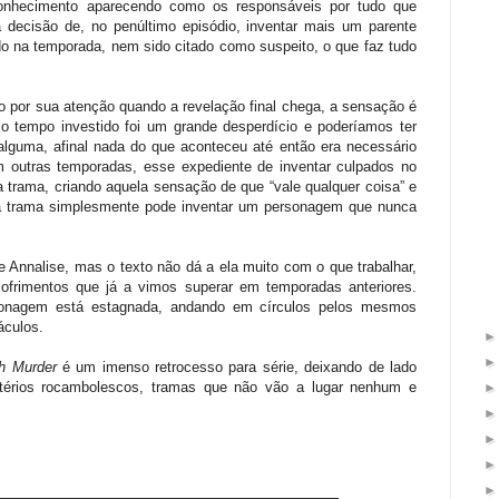
conhecimento aparecendo como os responsáveis por tudo que
decisão de, no penúltimo episódio, inventar mais um parente
do na temporada, nem sido citado como suspeito, o que faz tudo
o por sua atenção quando a revelação final chega, a sensação é
 o tempo investido foi um grande desperdício e poderíamos ter
a alguma, afinal nada do que aconteceu até então era necessário
m outras temporadas, esse expediente de inventar culpados no
na trama, criando aquela sensação de que “vale qualquer coisa” e
is a trama simplesmente pode inventar um personagem que nunca
de Annalise, mas o texto não dá a ela muito com o que trabalhar,
ofrimentos que já a vimos superar em temporadas anteriores.
sonagem está estagnada, andando em círculos pelos mesmos
áculos.
h Murder
é um imenso retrocesso para série, deixando de lado
stérios rocambolescos, tramas que não vão a lugar nenhum e