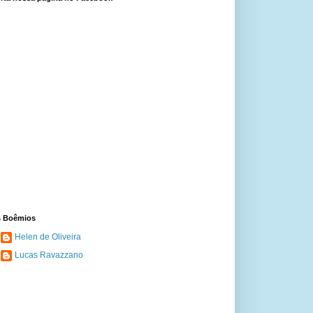
 Boêmios
Helen de Oliveira
Lucas Ravazzano