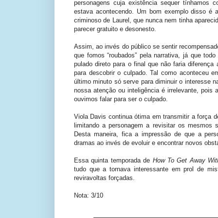
personagens cuja existência sequer tínhamos 
estava acontecendo. Um bom exemplo disso é a 
criminoso de Laurel, que nunca nem tinha apareci
parecer gratuito e desonesto.
Assim, ao invés do público se sentir recompensad
que fomos “roubados” pela narrativa, já que todo
pulado direto para o final que não faria diferenç
para descobrir o culpado. Tal como aconteceu e
último minuto só serve para diminuir o interesse 
nossa atenção ou inteligência é irrelevante, po
ouvimos falar para ser o culpado.
Viola Davis continua ótima em transmitir a força 
limitando a personagem a revisitar os mesmos s
Desta maneira, fica a impressão de que a per
dramas ao invés de evoluir e encontrar novos obst
Essa quinta temporada de
How To Get Away Wit
tudo que a tornava interessante em prol de mi
reviravoltas forçadas.
Nota: 3/10