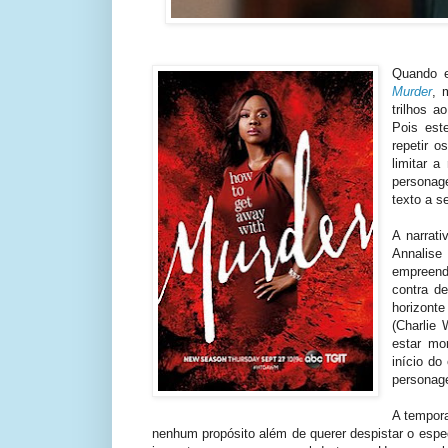
Quando e
Murder
, 
trilhos 
Pois est
repetir 
limitar a
personag
texto a 
A narrat
Annalise
empreend
contra d
horizont
(Charlie 
estar m
início do
personag
A tempor
nenhum propósito além de querer despistar o espe