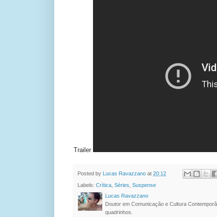
Trailer
Posted by
Lucas Ravazzano
at
20:12
Labels:
Crítica
,
Séries
,
Suspense
Lucas Ravazzano
Doutor em Comunicação e Cultura Contemporâ
quadrinhos.