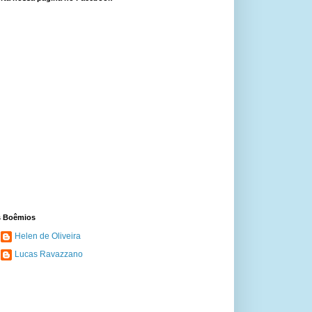
 Boêmios
Helen de Oliveira
Lucas Ravazzano