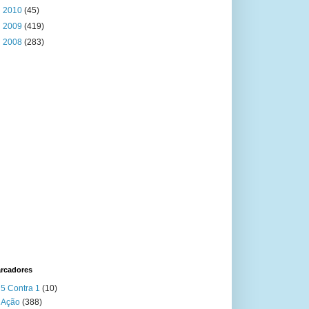
►
2010
(45)
►
2009
(419)
►
2008
(283)
rcadores
5 Contra 1
(10)
Ação
(388)