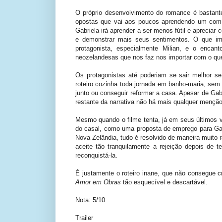
O próprio desenvolvimento do romance é bastant
opostas que vai aos poucos aprendendo um com o 
Gabriela irá aprender a ser menos fútil e aprecia
e demonstrar mais seus sentimentos. O que im
protagonista, especialmente Milian, e o enca
neozelandesas que nos faz nos importar com o qu
Os protagonistas até poderiam se sair melhor se
roteiro cozinha toda jornada em banho-maria, sem i
junto ou conseguir reformar a casa. Apesar de Gabri
restante da narrativa não há mais qualquer menção
Mesmo quando o filme tenta, já em seus últimos v
do casal, como uma proposta de emprego para Ga
Nova Zelândia, tudo é resolvido de maneira muito ráp
aceite tão tranquilamente a rejeição depois de t
reconquistá-la.
É justamente o roteiro inane, que não consegue c
Amor em Obras
tão esquecível e descartável.
Nota: 5/10
Trailer