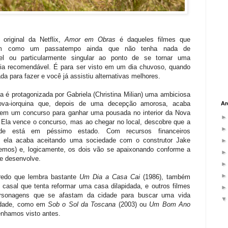
 original da Netflix,
Amor em Obras
é daqueles filmes que
am como um passatempo ainda que não tenha nada de
l ou particularmente singular ao ponto de se tornar uma
cia recomendável. É para ser visto em um dia chuvoso, quando
da para fazer e você já assistiu alternativas melhores.
va é protagonizada por Gabriela (Christina Milian) uma ambiciosa
ova-iorquina que, depois de uma decepção amorosa, acaba
Ar
 em um concurso para ganhar uma pousada no interior da Nova
 Ela vence o concurso, mas ao chegar no local, descobre que a
dade está em péssimo estado. Com recursos financeiros
s, ela acaba aceitando uma sociedade com o construtor Jake
mos) e, logicamente, os dois vão se apaixonando conforme a
e desenvolve.
edo que lembra bastante
Um Dia a Casa Cai
(1986), também
casal que tenta reformar uma casa dilapidada, e outros filmes
rsonagens que se afastam da cidade para buscar uma vida
iedade, como em
Sob o Sol da Toscana
(2003) ou
Um Bom Ano
enhamos visto antes.