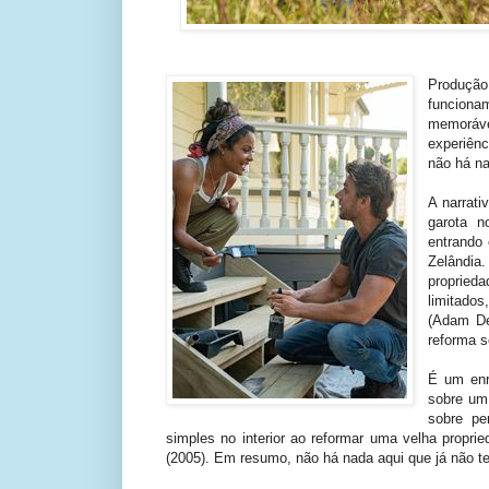
Produção
funcion
memoráve
experiên
não há na
A narrati
garota n
entrando
Zelândia.
proprie
limitado
(Adam De
reforma s
É um enr
sobre um 
sobre pe
simples no interior ao reformar uma velha propr
(2005). Em resumo, não há nada aqui que já não t