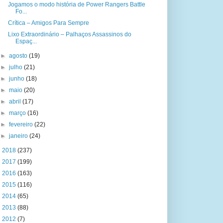
Jogamos o modo história de Power Rangers Battle
Fo...
Crítica – Amigos Para Sempre
Lixo Extraordinário – Palhaços Assassinos do
Espaç...
►
agosto
(19)
►
julho
(21)
►
junho
(18)
►
maio
(20)
►
abril
(17)
►
março
(16)
►
fevereiro
(22)
►
janeiro
(24)
►
2018
(237)
►
2017
(199)
►
2016
(163)
►
2015
(116)
►
2014
(65)
►
2013
(88)
►
2012
(7)