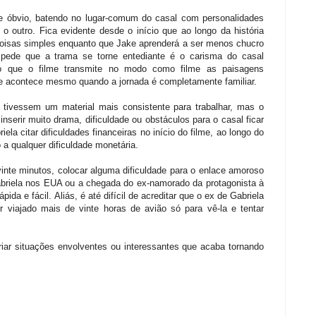
e óbvio, batendo no lugar-comum do casal com personalidades
outro. Fica evidente desde o início que ao longo da história
r coisas simples enquanto que Jake aprenderá a ser menos chucro
pede que a trama se torne entediante é o carisma do casal
nto que o filme transmite no modo como filme as paisagens
e acontece mesmo quando a jornada é completamente familiar.
 tivessem um material mais consistente para trabalhar, mas o
nserir muito drama, dificuldade ou obstáculos para o casal ficar
ela citar dificuldades financeiras no início do filme, ao longo do
 a qualquer dificuldade monetária.
inte minutos, colocar alguma dificuldade para o enlace amoroso
briela nos EUA ou a chegada do ex-namorado da protagonista à
ida e fácil. Aliás, é até difícil de acreditar que o ex de Gabriela
er viajado mais de vinte horas de avião só para vê-la e tentar
riar situações envolventes ou interessantes que acaba tornando