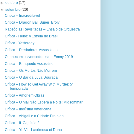
►
outubro
(17)
▼
setembro
(20)
Crítica – Inacreditável
Crítica – Dragon Ball Super: Broly
Rapsódias Revisitadas – Ensaio de Orquestra
Crítica - Hebe: A Estrela do Brasil
Crítica - Yesterday
Crítica – Predadores Assassinos
Conheçam os vencedores do Emmy 2019
Crítica – Brinquedo Assassino
Crítica – Os Mortos Não Morrem
Crítica – O Bar da Luva Dourada
Crítica – How To Get Away With Murder: 5ª
Temporada
Crítica – Amor em Obras
Crítica – O Mal Não Espera a Noite: Midsommar
Crítica – Indústria Americana
Crítica – Abigail e a Cidade Proibida
Crítica – It: Capítulo 2
Crítica – Ys VIII: Lacrimosa of Dana