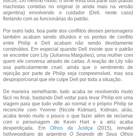
físicos. Do mesmo modo, o filme evita boa parte das piadas
machistas contidas no original (e ainda mais na versão
argentina) envolvendo o cuidador (Dell, neste caso)
flertando com as funcionárias do patrão.
Por outro lado, boa parte dos conflitos desses personagens
também acabam sendo diluídos e os pontos de conflito
entre Philip e Dell acabam não sendo devidamente
construídos. Em especial quando Dell insiste que o patrão
se encontre com Lily (Julianna Margulies), uma mulher com
quem ele conversa através de cartas. A reação de Lily não
soa particularmente cruel, ainda que o sentimento de
rejeição por parte de Philip seja compreensível, mas soa
desproporcional que ele culpe Dell por toda a situação.
De maneira semelhante, tudo acaba se resolvendo muito
fácil no final, bastando Dell voltar para levar Philip em uma
viagem para que tudo volte ao normal e o próprio Philip se
reconcilie com Yvonne (Nicole Kidman). Kidman, aliás,
acaba tendo muito o pouco o que fazer além de reclamar
com o personagem de Kevin Hart e a atriz acaba
desperdiçada. Em
Olhos da Justiça
(2015),
remake
hollywoodiano do argentino
O Segredo de Seus Olhos