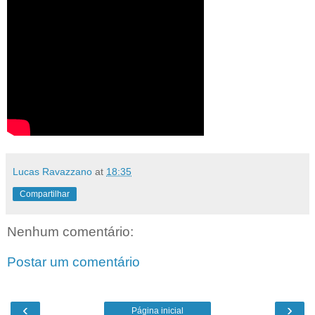
Lucas Ravazzano
at
18:35
Compartilhar
Nenhum comentário:
Postar um comentário
‹
›
Página inicial