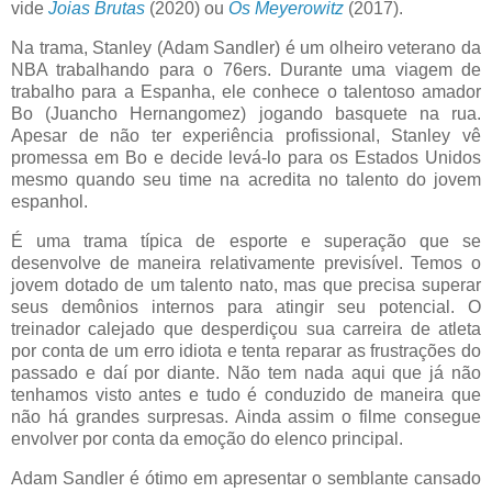
vide
Joias Brutas
(2020) ou
Os Meyerowitz
(2017).
Na trama, Stanley (Adam Sandler) é um olheiro veterano da
NBA trabalhando para o 76ers. Durante uma viagem de
trabalho para a Espanha, ele conhece o talentoso amador
Bo (Juancho Hernangomez) jogando basquete na rua.
Apesar de não ter experiência profissional, Stanley vê
promessa em Bo e decide levá-lo para os Estados Unidos
mesmo quando seu time na acredita no talento do jovem
espanhol.
É uma trama típica de esporte e superação que se
desenvolve de maneira relativamente previsível. Temos o
jovem dotado de um talento nato, mas que precisa superar
seus demônios internos para atingir seu potencial. O
treinador calejado que desperdiçou sua carreira de atleta
por conta de um erro idiota e tenta reparar as frustrações do
passado e daí por diante. Não tem nada aqui que já não
tenhamos visto antes e tudo é conduzido de maneira que
não há grandes surpresas. Ainda assim o filme consegue
envolver por conta da emoção do elenco principal.
Adam Sandler é ótimo em apresentar o semblante cansado