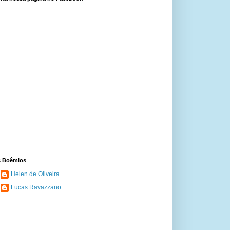
 Boêmios
Helen de Oliveira
Lucas Ravazzano