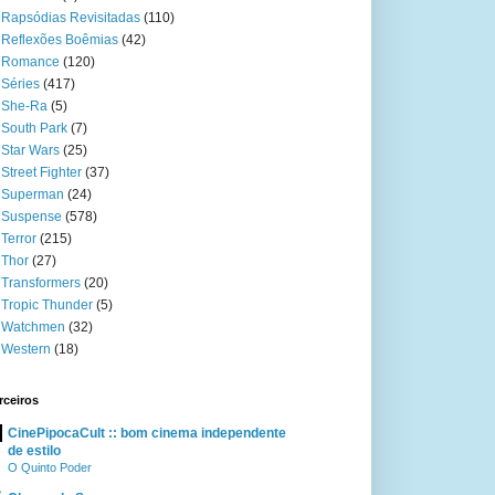
Rapsódias Revisitadas
(110)
Reflexões Boêmias
(42)
Romance
(120)
Séries
(417)
She-Ra
(5)
South Park
(7)
Star Wars
(25)
Street Fighter
(37)
Superman
(24)
Suspense
(578)
Terror
(215)
Thor
(27)
Transformers
(20)
Tropic Thunder
(5)
Watchmen
(32)
Western
(18)
rceiros
CinePipocaCult :: bom cinema independente
de estilo
O Quinto Poder