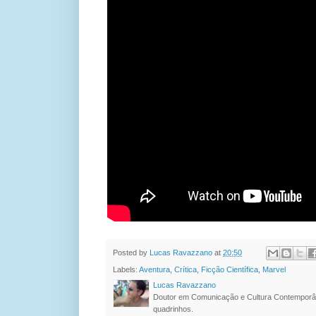
Posted by
Lucas Ravazzano
at
20:50
Labels:
Aventura
,
Crítica
,
Ficção Científica
,
Marvel
Lucas Ravazzano
Doutor em Comunicação e Cultura Contemporâ
quadrinhos.