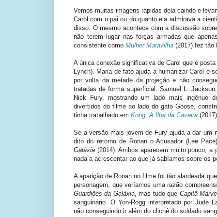
Vemos muitas imagens rápidas dela caindo e levant
Carol com o pai ou do quanto ela admirava a cie
disso. O mesmo acontece com a discussão sobre 
não terem lugar nas forças armadas que apena
consistente como
Mulher Maravilha
(2017) fez tão
A única conexão significativa de Carol que é post
Lynch). Maria de fato ajuda a humanizar Carol e s
por volta da metade da projeção e não consegue
tratadas de forma superficial. Samuel L. Jackso
Nick Fury, mostrando um lado mais ingênuo d
divertidos do filme ao lado do gato Goose, con
tinha trabalhado em
Kong: A Ilha da Caveira
(2017)
Se a versão mais jovem de Fury ajuda a dar um
dito do retorno de Ronan o Acusador (Lee Pace)
Galáxia
(2014). Ambos aparecem muito pouco, a p
nada a acrescentar ao que já sabíamos sobre os
A aparição de Ronan no filme foi tão alardeada q
personagem, que veríamos uma razão compreensív
Guardiões da Galáxia
, mas tudo que
Capitã Marve
sanguinário. O Yon-Rogg interpretado por Jude L
não conseguindo ir além do clichê do soldado sang