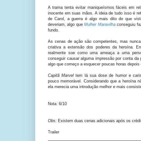
A trama tenta evitar maniqueísmos fáceis em re
inocente em suas mãos. A ideia de tudo isso é re
de Carol, a guerra é algo mais dito do que vi
deveriam, algo que
Mulher Maravilha
conseguiu fa
fundo.
As cenas de ação são competentes, mas nunca
criativa a extensão dos poderes da heroína. E
realmente soe como uma ameaça a uma perso
conseguir causar alguma impressão por conta da g
algo que começo a esquecer poucas horas depois d
Capitã Marvel
tem lá sua dose de humor e caris
pouco memorável. Considerando que a heroína nã
ela merecia uma introdução melhor e mais consist
Nota: 6/10
Obs:
Existem duas cenas adicionais após os crédi
Trailer