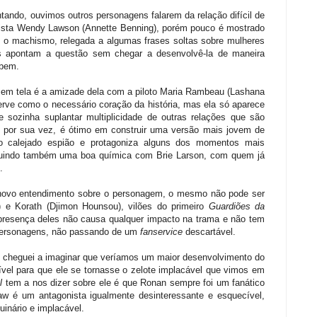
ando, ouvimos outros personagens falarem da relação difícil de
ntista Wendy Lawson (Annette Benning), porém pouco é mostrado
o machismo, relegada a algumas frases soltas sobre mulheres
s apontam a questão sem chegar a desenvolvê-la de maneira
 bem.
a em tela é a amizade dela com a piloto Maria Rambeau (Lashana
erve como o necessário coração da história, mas ela só aparece
 sozinha suplantar multiplicidade de outras relações que são
n, por sua vez, é ótimo em construir uma versão mais jovem de
o calejado espião e protagoniza alguns dos momentos mais
struindo também uma boa química com Brie Larson, com quem já
.
 novo entendimento sobre o personagem, o mesmo não pode ser
 e Korath (Djimon Hounsou), vilões do primeiro
Guardiões da
resença deles não causa qualquer impacto na trama e não tem
 personagens, não passando de um
fanservice
descartável.
ue cheguei a imaginar que veríamos um maior desenvolvimento do
el para que ele se tornasse o zelote implacável que vimos em
l
tem a nos dizer sobre ele é que Ronan sempre foi um fanático
aw é um antagonista igualmente desinteressante e esquecível,
uinário e implacável.