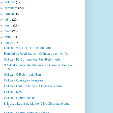
►
outubro
(17)
►
setembro
(20)
►
agosto
(19)
►
julho
(21)
►
junho
(18)
►
maio
(20)
►
abril
(17)
▼
março
(16)
Crítica – Vox Lux: O Preço da Fama
Rapsódias Revisitadas – Crônica de um Verão
Crítica – Fé Corrompida (First Reformed)
3 ª Mostra Lugar de Mulher é No Cinema chega a
Sal...
Crítica – O Retorno de Ben
Crítica – Operação Fronteira
Crítica – Cine Holliúdy 2: A Chibata Sideral
Crítica – Nós
Crítica – Chorar de Rir
III Mostra Lugar de Mulher é No Cinema divulga
fil...