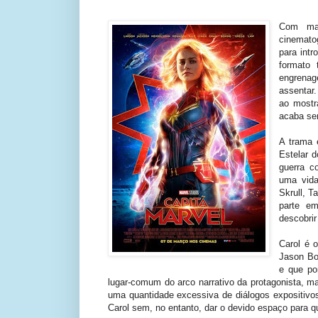
Com mai
cinemato
para int
formato 
engrena
assentar
ao mostr
acaba se
A trama 
Estelar 
guerra c
uma vida
Skrull, T
parte e
descobrir
Carol é 
Jason Bo
e que po
lugar-comum do arco narrativo da protagonista, ma
uma quantidade excessiva de diálogos expositivo
Carol sem, no entanto, dar o devido espaço para 