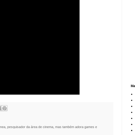
Ma
nea, pesquisador da área de cinema, mas também adora games e