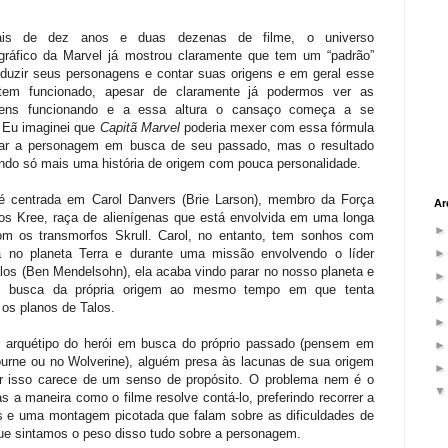
s de dez anos e duas dezenas de filme, o universo
gráfico da Marvel já mostrou claramente que tem um “padrão”
roduzir seus personagens e contar suas origens e em geral esse
tem funcionado, apesar de claramente já podermos ver as
gens funcionando e a essa altura o cansaço começa a se
. Eu imaginei que
Capitã Marvel
poderia mexer com essa fórmula
ar a personagem em busca de seu passado, mas o resultado
ndo só mais uma história de origem com pouca personalidade.
é centrada em Carol Danvers (Brie Larson), membro da Força
Ar
dos Kree, raça de alienígenas que está envolvida em uma longa
om os transmorfos Skrull. Carol, no entanto, tem sonhos com
 no planeta Terra e durante uma missão envolvendo o líder
alos (Ben Mendelsohn), ela acaba vindo parar no nosso planeta e
m busca da própria origem ao mesmo tempo em que tenta
 os planos de Talos.
o arquétipo do herói em busca do próprio passado (pensem em
urne ou no Wolverine), alguém presa às lacunas de sua origem
r isso carece de um senso de propósito. O problema nem é o
s a maneira como o filme resolve contá-lo, preferindo recorrer a
s e uma montagem picotada que falam sobre as dificuldades de
que sintamos o peso disso tudo sobre a personagem.