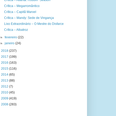
Crítica – Atlanta: Robbin’ Season
Crítica – Megarromântico
Crítica – Capitã Marvel
Crítica – Mandy: Sede de Vingança
Lixo Extraordinário – O Mestre do Disfarce
Crítica – Albatroz
►
fevereiro
(22)
►
janeiro
(24)
►
2018
(237)
►
2017
(199)
►
2016
(163)
►
2015
(116)
►
2014
(65)
►
2013
(88)
►
2012
(7)
►
2010
(45)
►
2009
(419)
►
2008
(283)