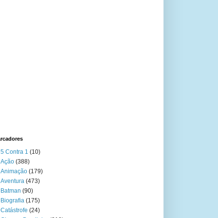
rcadores
5 Contra 1
(10)
Ação
(388)
Animação
(179)
Aventura
(473)
Batman
(90)
Biografia
(175)
Catástrofe
(24)