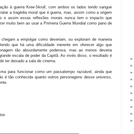
lação à guerra Kree-Skrull, com ambos os lados tendo sangue
tratar a tragédia moral que é guerra, mas, assim como a origem
sto e assim essas reflexões morais nunca tem o impacto que
zer muito bem ao usar a Primeira Guerra Mundial como pano de
 chegam a empolgar como deveriam, ou exploram de maneira
ntendo que há uma dificuldade inerente em oferecer algo que
nagem tão absurdamente poderosa, mas ao menos deveria
rande escala de poder da Capitã. Ao invés disso, o resultado é
e ter deixado a sala de cinema.
ma para funcionar como um passatempo razoável, ainda que
o é tão conhecida quanto outros personagens desse universo,
ente.
tos