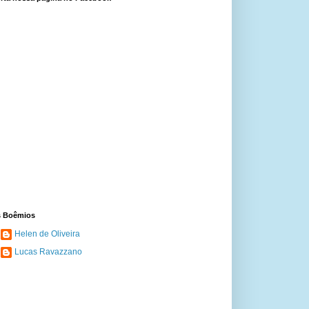
 Boêmios
Helen de Oliveira
Lucas Ravazzano