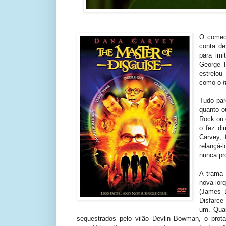
O comedi
conta de
para imi
George 
estrelo
como o
Tudo par
quanto o
Rock ou 
o fez di
Carvey, 
relançá-
nunca pr
A trama 
nova-ior
(James 
Disfarce
um. Qua
sequestrados pelo vilão Devlin Bowman, o prota