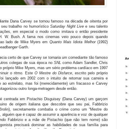
ante Dana Carvey se tornou famoso na década de oitenta por
 seu trabalho no humorístico
Saturday Night Live
e seu talento
tações, em especial o modo como imitava o então presidente
H. W. Bush. A fama nos cinemas veio pouco depois quando
u ao lado de Mike Myers em
Quanto Mais Idiota Melhor
(1992)
headbanger
Garth.
ecia certo de que Carvey se tornaria um comediante tão famoso
Ar
utros colegas de sua época no
SNL
como Adam Sandler, Chris
o próprio Mike Myers, mas um sério problema cardíaco em 1997
minuir o ritmo. Este
O Mestre do Disfarce
, escrito pelo próprio
foi lançado em 2002 com o intuito de retomar sua carreira e
lo ao estrelato, mas foi (merecidamente) um fracasso e Carvey
otagonizou outro longa-metragem desde então.
é centrada em Pistachio Disguisey (Dana Carvey) um garçom
quino de origem italiana que descobre que seu pai, Fabbrizio
Brolin), secretamente combatia o crime como um “Mestre do
”, alguém que é capaz de assumir a aparência e voz de qualquer
ndo Fabbrizio e a mãe de Pistachio (que não tem nome) são
gonista precisará dominar as habilidades de sua família para