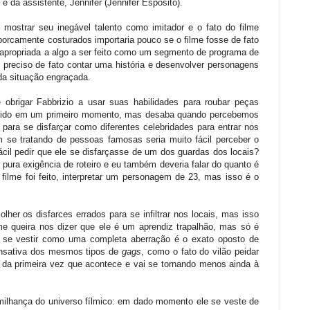
e da assistente, Jennifer (Jennifer Esposito).
mostrar seu inegável talento como imitador e o fato do filme
porcamente costurados importaria pouco se o filme fosse de fato
 apropriada a algo a ser feito como um segmento de programa de
reciso de fato contar uma história e desenvolver personagens
a situação engraçada.
obrigar Fabbrizio a usar suas habilidades para roubar peças
entido em um primeiro momento, mas desaba quando percebemos
 para se disfarçar como diferentes celebridades para entrar nos
m se tratando de pessoas famosas seria muito fácil perceber o
cil pedir que ele se disfarçasse de um dos guardas dos locais?
 pura exigência de roteiro e eu também deveria falar do quanto é
filme foi feito, interpretar um personagem de 23, mas isso é o
her os disfarces errados para se infiltrar nos locais, mas isso
e queira nos dizer que ele é um aprendiz trapalhão, mas só é
se vestir como uma completa aberração é o exato oposto de
ansativa dos mesmos tipos de
gags
, como o fato do vilão peidar
 da primeira vez que acontece e vai se tornando menos ainda à
milhança do universo fílmico: em dado momento ele se veste de