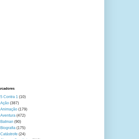
rcadores
5 Contra 1
(10)
Ação
(387)
Animação
(179)
Aventura
(472)
Batman
(90)
Biografia
(175)
Catástrofe
(24)