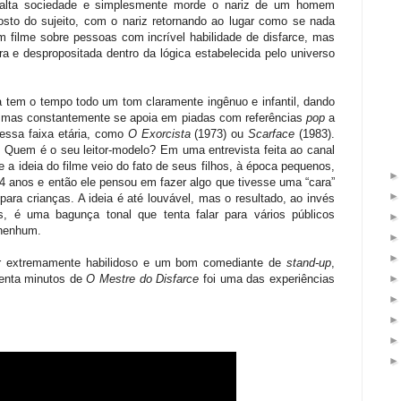
 alta sociedade e simplesmente morde o nariz de um homem
osto do sujeito, com o nariz retornando ao lugar como se nada
 filme sobre pessoas com incrível habilidade de disfarce, mas
a e despropositada dentro da lógica estabelecida pelo universo
a tem o tempo todo um tom claramente ingênuo e infantil, dando
s, mas constantemente se apoia em piadas com referências
pop
a
essa faixa etária, como
O Exorcista
(1973)
ou
Scarface
(1983).
 Quem é o seu leitor-modelo? Em uma entrevista feita ao canal
 a ideia do filme veio do fato de seus filhos, à época pequenos,
14 anos e então ele pensou em fazer algo que tivesse uma “cara”
ra crianças. A ideia é até louvável, mas o resultado, ao invés
 é uma bagunça tonal que tenta falar para vários públicos
 nenhum.
or extremamente habilidoso e um bom comediante de
stand-up
,
tenta minutos de
O Mestre do Disfarce
foi uma das experiências