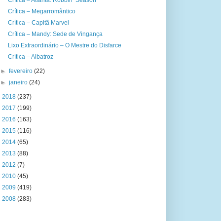
Crítica – Atlanta: Robbin’ Season
Crítica – Megarromântico
Crítica – Capitã Marvel
Crítica – Mandy: Sede de Vingança
Lixo Extraordinário – O Mestre do Disfarce
Crítica – Albatroz
►
fevereiro
(22)
►
janeiro
(24)
►
2018
(237)
►
2017
(199)
►
2016
(163)
►
2015
(116)
►
2014
(65)
►
2013
(88)
►
2012
(7)
►
2010
(45)
►
2009
(419)
►
2008
(283)