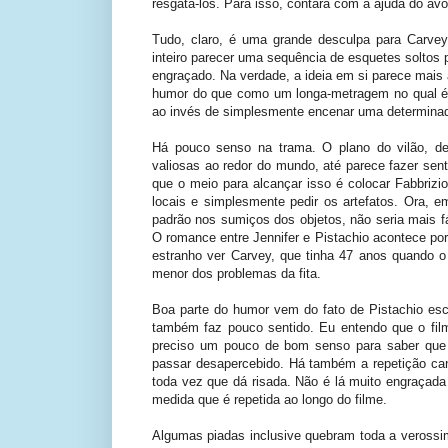
resgatá-los. Para isso, contará com a ajuda do avô 
Tudo, claro, é uma grande desculpa para Carvey 
inteiro parecer uma sequência de esquetes soltos 
engraçado. Na verdade, a ideia em si parece mais
humor do que como um longa-metragem no qual é p
ao invés de simplesmente encenar uma determinad
Há pouco senso na trama. O plano do vilão, de 
valiosas ao redor do mundo, até parece fazer s
que o meio para alcançar isso é colocar Fabbrizio
locais e simplesmente pedir os artefatos. Ora, e
padrão nos sumiços dos objetos, não seria mais fá
O romance entre Jennifer e Pistachio acontece por
estranho ver Carvey, que tinha 47 anos quando o 
menor dos problemas da fita.
Boa parte do humor vem do fato de Pistachio escol
também faz pouco sentido. Eu entendo que o film
preciso um pouco de bom senso para saber que 
passar desapercebido. Há também a repetição c
toda vez que dá risada. Não é lá muito engraçada
medida que é repetida ao longo do filme.
Algumas piadas inclusive quebram toda a verossi