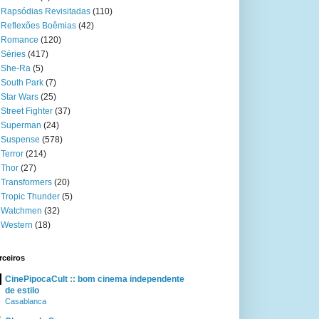
Rapsódias Revisitadas
(110)
Reflexões Boêmias
(42)
Romance
(120)
Séries
(417)
She-Ra
(5)
South Park
(7)
Star Wars
(25)
Street Fighter
(37)
Superman
(24)
Suspense
(578)
Terror
(214)
Thor
(27)
Transformers
(20)
Tropic Thunder
(5)
Watchmen
(32)
Western
(18)
rceiros
CinePipocaCult :: bom cinema independente
de estilo
Casablanca