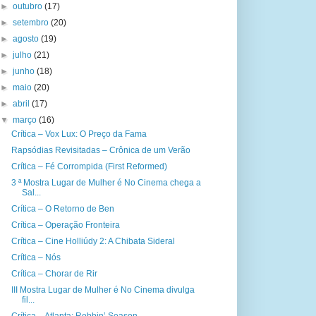
►
outubro
(17)
►
setembro
(20)
►
agosto
(19)
►
julho
(21)
►
junho
(18)
►
maio
(20)
►
abril
(17)
▼
março
(16)
Crítica – Vox Lux: O Preço da Fama
Rapsódias Revisitadas – Crônica de um Verão
Crítica – Fé Corrompida (First Reformed)
3 ª Mostra Lugar de Mulher é No Cinema chega a
Sal...
Crítica – O Retorno de Ben
Crítica – Operação Fronteira
Crítica – Cine Holliúdy 2: A Chibata Sideral
Crítica – Nós
Crítica – Chorar de Rir
III Mostra Lugar de Mulher é No Cinema divulga
fil...