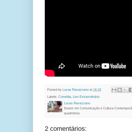
Posted by
Lucas Ravazzano
at
16:10
Labels:
Comédia
,
Lixo Extraordinário
Lucas Ravazzano
Doutor em Comunicação e Cultura Contemporâ
quadrinhos.
2 comentários: