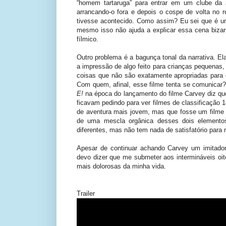
“homem tartaruga” para entrar em um clube da
arrancando-o fora e depois o cospe de volta no r
tivesse acontecido. Como assim? Eu sei que é um
mesmo isso não ajuda a explicar essa cena bizarr
fílmico.
Outro problema é a bagunça tonal da narrativa. El
a impressão de algo feito para crianças pequena
coisas que não são exatamente apropriadas para 
Com quem, afinal, esse filme tenta se comunicar?
E!
na época do lançamento do filme Carvey diz que
ficavam pedindo para ver filmes de classificação 
de aventura mais jovem, mas que fosse um filme pa
de uma mescla orgânica desses dois elementos,
diferentes, mas não tem nada de satisfatório para
Apesar de continuar achando Carvey um imitad
devo dizer que me submeter aos intermináveis oi
mais dolorosas da minha vida.
Trailer