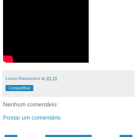
Lucas Ravazzano
at
20:18
Compartilhar
Nenhum comentário:
Postar um comentário