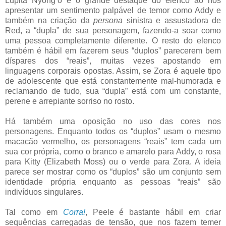
Lupita Nyong’o é o grande destaque do elenco ao nos
apresentar um sentimento palpável de temor como Addy e
também na criação da
persona
sinistra e assustadora de
Red, a “dupla” de sua personagem, fazendo-a soar como
uma pessoa completamente diferente. O resto do elenco
também é hábil em fazerem seus “duplos” parecerem bem
díspares dos “reais”, muitas vezes apostando em
linguagens corporais opostas. Assim, se Zora é aquele tipo
de adolescente que está constantemente mal-humorada e
reclamando de tudo, sua “dupla” está com um constante,
perene e arrepiante sorriso no rosto.
Há também uma oposição no uso das cores nos
personagens. Enquanto todos os “duplos” usam o mesmo
macacão vermelho, os personagens “reais” tem cada um
sua cor própria, como o branco e amarelo para Addy, o rosa
para Kitty (Elizabeth Moss) ou o verde para Zora. A ideia
parece ser mostrar como os “duplos” são um conjunto sem
identidade própria enquanto as pessoas “reais” são
indivíduos singulares.
Tal como em
Corra!
, Peele é bastante hábil em criar
sequências carregadas de tensão, que nos fazem temer