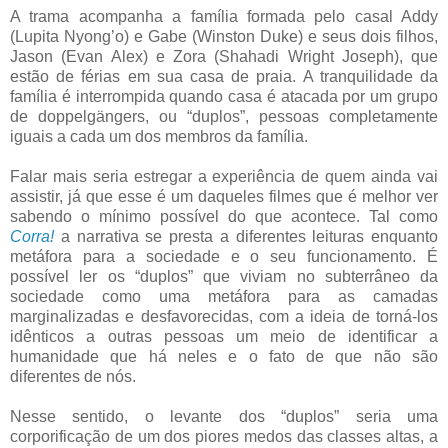
A trama acompanha a família formada pelo casal Addy
(Lupita Nyong’o) e Gabe (Winston Duke) e seus dois filhos,
Jason (Evan Alex) e Zora (Shahadi Wright Joseph), que
estão de férias em sua casa de praia. A tranquilidade da
família é interrompida quando casa é atacada por um grupo
de doppelgängers, ou “duplos”, pessoas completamente
iguais a cada um dos membros da família.
Falar mais seria estregar a experiência de quem ainda vai
assistir, já que esse é um daqueles filmes que é melhor ver
sabendo o mínimo possível do que acontece. Tal como
Corra!
a narrativa se presta a diferentes leituras enquanto
metáfora para a sociedade e o seu funcionamento. É
possível ler os “duplos” que viviam no subterrâneo da
sociedade como uma metáfora para as camadas
marginalizadas e desfavorecidas, com a ideia de torná-los
idênticos a outras pessoas um meio de identificar a
humanidade que há neles e o fato de que não são
diferentes de nós.
Nesse sentido, o levante dos “duplos” seria uma
corporificação de um dos piores medos das classes altas, a