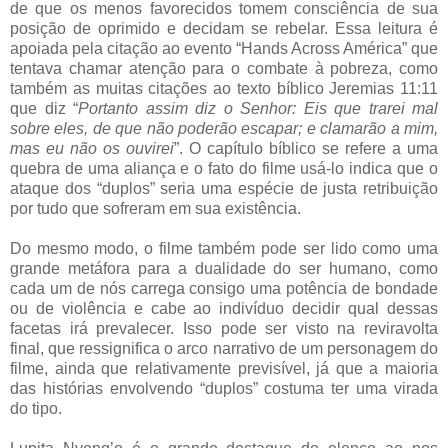
de que os menos favorecidos tomem consciência de sua
posição de oprimido e decidam se rebelar. Essa leitura é
apoiada pela citação ao evento “Hands Across América” que
tentava chamar atenção para o combate à pobreza, como
também as muitas citações ao texto bíblico Jeremias 11:11
que diz “
Portanto assim diz o Senhor: Eis que trarei mal
sobre eles, de que não poderão escapar; e clamarão a mim,
mas eu não os ouvirei
”. O capítulo bíblico se refere a uma
quebra de uma aliança e o fato do filme usá-lo indica que o
ataque dos “duplos” seria uma espécie de justa retribuição
por tudo que sofreram em sua existência.
Do mesmo modo, o filme também pode ser lido como uma
grande metáfora para a dualidade do ser humano, como
cada um de nós carrega consigo uma potência de bondade
ou de violência e cabe ao indivíduo decidir qual dessas
facetas irá prevalecer. Isso pode ser visto na reviravolta
final, que ressignifica o arco narrativo de um personagem do
filme, ainda que relativamente previsível, já que a maioria
das histórias envolvendo “duplos” costuma ter uma virada
do tipo.