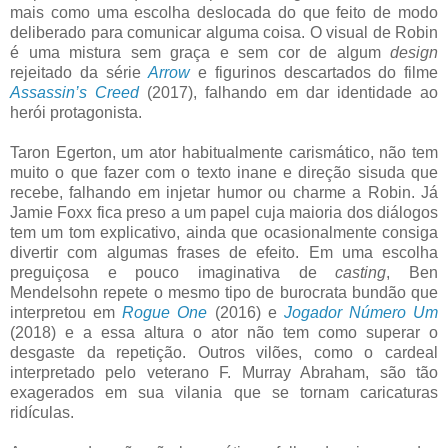
mais como uma escolha deslocada do que feito de modo
deliberado para comunicar alguma coisa. O visual de Robin
é uma mistura sem graça e sem cor de algum
design
rejeitado da série
Arrow
e figurinos descartados do filme
Assassin’s Creed
(2017), falhando em dar identidade ao
herói protagonista.
Taron Egerton, um ator habitualmente carismático, não tem
muito o que fazer com o texto inane e direção sisuda que
recebe, falhando em injetar humor ou charme a Robin. Já
Jamie Foxx fica preso a um papel cuja maioria dos diálogos
tem um tom explicativo, ainda que ocasionalmente consiga
divertir com algumas frases de efeito. Em uma escolha
preguiçosa e pouco imaginativa de
casting
, Ben
Mendelsohn repete o mesmo tipo de burocrata bundão que
interpretou em
Rogue One
(2016) e
Jogador Número Um
(2018) e a essa altura o ator não tem como superar o
desgaste da repetição. Outros vilões, como o cardeal
interpretado pelo veterano F. Murray Abraham, são tão
exagerados em sua vilania que se tornam caricaturas
ridículas.