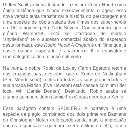
Ridley Scott já tinha tentando fazer um Robin Hood como
épico histórico que falhou miseravelmente e agora essa
nova versão tenta transformar a história do personagem em
uma espécie de cópia safada dos filmes dos super-heróis
da DC dirigidos pelo Zack Snyder. Considerando que a
própria Warner/DC está se afastando do modelo
“snyderiano” (e o sucesso comercial abaixo do esperado
deste formato), este
Robin Hood: A Origem
é um filme que já
nasce datado, superado e anacrônico. É o equivalente
cinematográfico de um bebê natimorto.
Na trama, o nobre Robin de Loxley (Taron Egerton) retorna
das cruzadas para descobrir que o Xerife de Nottingham
(Ben Mendelsohn) confiscou todas as suas propriedades e
sua amada Marian (Eve Hewson) está casada com um líder
local Will (Jamie Dornan). Destituído, Robin acaba se
aliando ao mouro John (Jamie Foxx) para derrubar o Xerife.
Esse parágrafo contem SPOILERS. A narrativa é uma
espécie de plágio combinado dos dois primeiros Batmans
do Christopher Nolan (reforçando ainda mais a impressão
que os responsáveis queriam fazer um filme da DC), com o