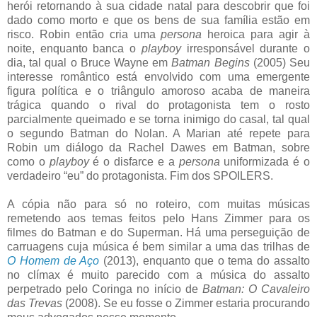
herói retornando à sua cidade natal para descobrir que foi
dado como morto e que os bens de sua família estão em
risco. Robin então cria uma
persona
heroica para agir à
noite, enquanto banca o
playboy
irresponsável durante o
dia, tal qual o Bruce Wayne em
Batman Begins
(2005) Seu
interesse romântico está envolvido com uma emergente
figura política e o triângulo amoroso acaba de maneira
trágica quando o rival do protagonista tem o rosto
parcialmente queimado e se torna inimigo do casal, tal qual
o segundo Batman do Nolan. A Marian até repete para
Robin um diálogo da Rachel Dawes em Batman, sobre
como o
playboy
é o disfarce e a
persona
uniformizada é o
verdadeiro “eu” do protagonista. Fim dos SPOILERS.
A cópia não para só no roteiro, com muitas músicas
remetendo aos temas feitos pelo Hans Zimmer para os
filmes do Batman e do Superman. Há uma perseguição de
carruagens cuja música é bem similar a uma das trilhas de
O Homem de Aço
(2013), enquanto que o tema do assalto
no clímax é muito parecido com a música do assalto
perpetrado pelo Coringa no início de
Batman: O Cavaleiro
das Trevas
(2008). Se eu fosse o Zimmer estaria procurando