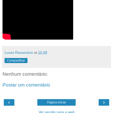
Lucas Ravazzano
at
15:09
Compartilhar
Nenhum comentário:
Postar um comentário
‹
›
Página inicial
Ver versão para a web