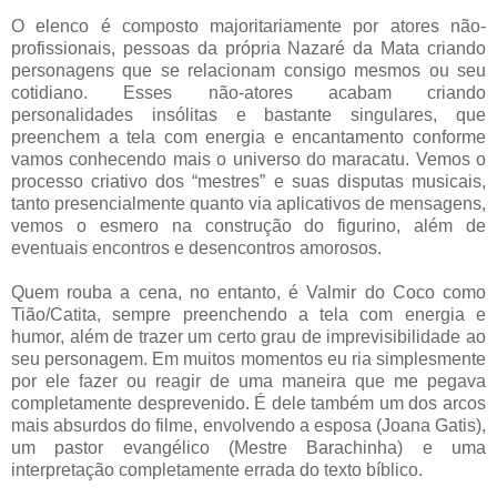
O elenco é composto majoritariamente por atores não-
profissionais, pessoas da própria Nazaré da Mata criando
personagens que se relacionam consigo mesmos ou seu
cotidiano. Esses não-atores acabam criando
personalidades insólitas e bastante singulares, que
preenchem a tela com energia e encantamento conforme
vamos conhecendo mais o universo do maracatu. Vemos o
processo criativo dos “mestres” e suas disputas musicais,
tanto presencialmente quanto via aplicativos de mensagens,
vemos o esmero na construção do figurino, além de
eventuais encontros e desencontros amorosos.
Quem rouba a cena, no entanto, é Valmir do Coco como
Tião/Catita, sempre preenchendo a tela com energia e
humor, além de trazer um certo grau de imprevisibilidade ao
seu personagem. Em muitos momentos eu ria simplesmente
por ele fazer ou reagir de uma maneira que me pegava
completamente desprevenido. É dele também um dos arcos
mais absurdos do filme, envolvendo a esposa (Joana Gatis),
um pastor evangélico (Mestre Barachinha) e uma
interpretação completamente errada do texto bíblico.