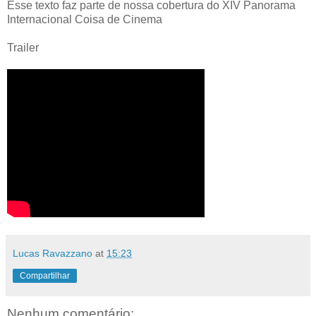
Esse texto faz parte de nossa cobertura do XIV Panorama
Internacional Coisa de Cinema
Trailer
Lucas Ravazzano
at
15:23
Compartilhar
Nenhum comentário: