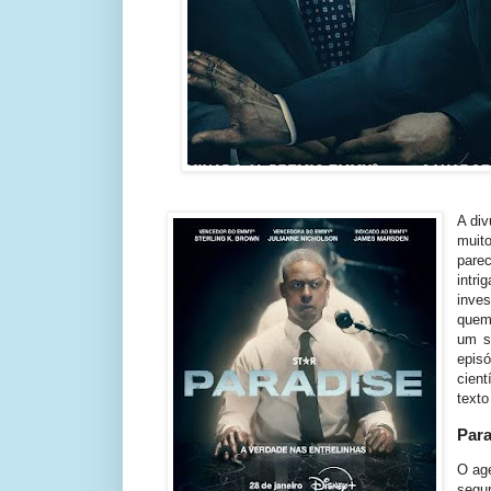
A div
muit
pare
intr
inve
quem
um s
episó
cient
text
Para
O age
segu