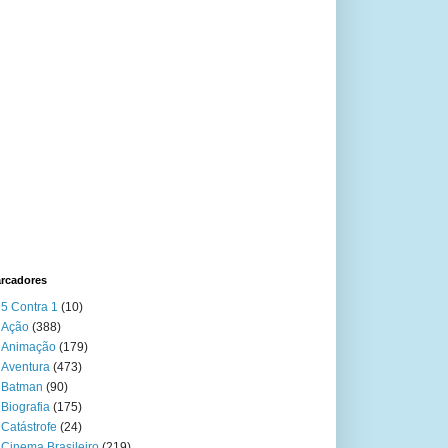
rcadores
5 Contra 1
(10)
Ação
(388)
Animação
(179)
Aventura
(473)
Batman
(90)
Biografia
(175)
Catástrofe
(24)
Cinema Brasileiro
(219)