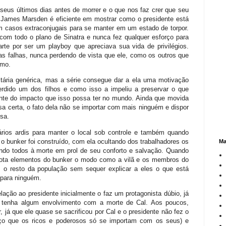
 seus últimos dias antes de morrer e o que nos faz crer que seu
 James Marsden é eficiente em mostrar como o presidente está
m casos extraconjugais para se manter em um estado de torpor.
om todo o plano de Sinatra e nunca fez qualquer esforço para
arte por ser um playboy que apreciava sua vida de privilégios.
s falhas, nunca perdendo de vista que ele, como os outros que
smo.
ritária genérica, mas a série consegue dar a ela uma motivação
erdido um dos filhos e como isso a impeliu a preservar o que
ente do impacto que isso possa ter no mundo. Ainda que movida
sa certa, o fato dela não se importar com mais ninguém e dispor
sa.
ios ardis para manter o local sob controle e também quando
 bunker foi construído, com ela ocultando dos trabalhadores os
Ma
do todos à morte em prol de seu conforto e salvação. Quando
sabota elementos do bunker o modo como a vilã e os membros do
 o resto da população sem sequer explicar a eles o que está
 para ninguém.
lação ao presidente inicialmente o faz um protagonista dúbio, já
le tenha algum envolvimento com a morte de Cal. Aos poucos,
 já que ele quase se sacrificou por Cal e o presidente não fez o
orço que os ricos e poderosos só se importam com os seus) e