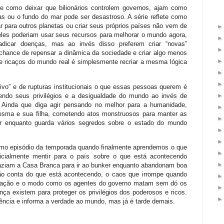
o e como deixar que bilionários controlem governos, ajam como
s ou o fundo do mar pode ser desastroso. A série reflete como
r para outros planetas ou criar seus próprios países não vem de
 eles poderiam usar seus recursos para melhorar o mundo agora,
adicar doenças, mas ao invés disso preferem criar “novas”
chance de repensar a dinâmica da sociedade e criar algo menos
e ricaços do mundo real é simplesmente recriar a mesma lógica
ivo” e de rupturas institucionais o que essas pessoas querem é
ndo seus privilégios e a desigualdade do mundo ao invés de
s. Ainda que diga agir pensando no melhor para a humanidade,
esma e sua filha, cometendo atos monstruosos para manter as
r enquanto guarda vários segredos sobre o estado do mundo
imo episódio da temporada quando finalmente aprendemos o que
icialmente mentir para o país sobre o que está acontecendo
vaziam a Casa Branca para ir ao bunker enquanto abandonam boa
ão conta do que está acontecendo, o caos que irrompe quando
acuação e o modo como os agentes do governo matam sem dó os
ça existem para proteger os privilégios dos poderosos e ricos.
ência e informa a verdade ao mundo, mas já é tarde demais.