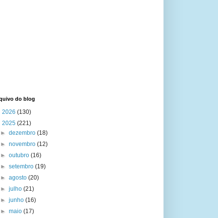
quivo do blog
►
2026
(130)
▼
2025
(221)
►
dezembro
(18)
►
novembro
(12)
►
outubro
(16)
►
setembro
(19)
►
agosto
(20)
►
julho
(21)
►
junho
(16)
►
maio
(17)