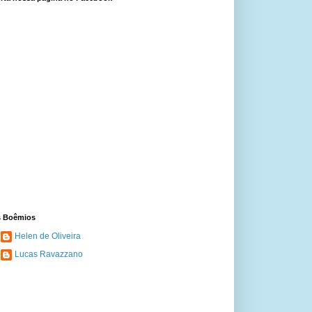
 Boêmios
Helen de Oliveira
Lucas Ravazzano