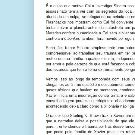
É a culpa que motiva Cal a investigar Sinatra nos
assassinato tem a ver com os segredos do local.
afundado em culpa, se refugiando na bebida ou e
Flashbacks nos mostram como Cal foi conivente c
tentar salvar o planeta antes da catástrofe em p
Marsden confere humanidade a Cal sem aliviar sua
controlam o
bunker,
também fora movido por egoí
Seria fácil tornar Sinatra simplesmente uma auto
compreensível ao trabalhar seu trauma em ter p
restou de sua família a qualquer custo, independ
por amor e pela certeza de que está fazendo a coi
dos recursos que tem a torna extremamente perigo
Vemos isso ao longo da temporada com seus vár
chegamos ao último episódio e descobrimos como o
gases tóxicos que haviam na montanha, condenan
Xavier inicia uma insurreição contra Sinatra e 
conselho fogem para seus refúgios e abandonam
acontecendo deixa claro como a bilionária não liga
O rancor que Sterling K. Brown traz a Xavier em re
que a narrativa deixa a possibilidade de que e
porém, entendemos o trauma por trás desse rancor,
que podia pela família de Xavier (mais um ref