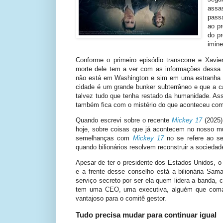
assa
pass
ao pr
do p
imine
Conforme o primeiro episódio transcorre e Xavie
morte dele tem a ver com as informações dessa c
não está em Washington e sim em uma estranha p
cidade é um grande bunker subterrâneo e que a cat
talvez tudo que tenha restado da humanidade. Ass
também fica com o mistério do que aconteceu com
Quando escrevi sobre o recente
Mickey 17
(2025)
hoje, sobre coisas que já acontecem no nosso 
semelhanças com
Mickey 17
no se refere ao se
quando bilionários resolvem reconstruir a sociedad
Apesar de ter o presidente dos Estados Unidos, 
e a frente desse conselho está a bilionária Sam
serviço secreto por ser ela quem lidera a banda
tem uma CEO, uma executiva, alguém que coma
vantajoso para o comitê gestor.
Tudo precisa mudar para continuar igual