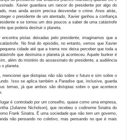
ssinado. Xavier guardava um rancor do presidente por algo do
ado, mas ainda assim precisa desvendar o crime. Anos atrás,
oteger o presidente de um atentado, Xavier ganhou a confiança
residente e se tornou um dos poucos a saber de uma catástrofe
nte que poderia destruir o planeta.
r encontra pistas deixadas pelo presidente, imaginamos que a
atástrofe. No final do episódio, no entanto, vemos que Xavier
equena cidade até que a trama nos deixa perceber que toda a
ástrofe que destruiria o planeta já aconteceu. Aquele bunker é
im, além do mistério do assassinato do presidente, a audiência
 o planeta.
, mencionei que distopias não são sobre o futuro e sim sobre o
mundo. Isso se aplica também a
Paradise
que, inclusive, guarda
us temas, já que ambos são distopias sobre o que acontece
e.
o lugar é controlado por um conselho, quase como uma empresa,
antha (Julianne Nicholson), que recebeu o codinome Sinatra do
, como Frank Sinatra. É uma sociedade que não tem um governo,
nda não pensando no coletivo, mas pensando no que é mais