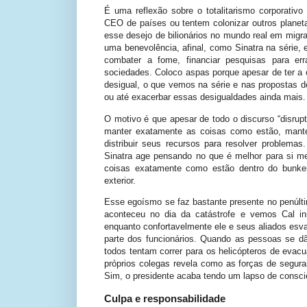
É uma reflexão sobre o totalitarismo corporativ
CEO de países ou tentem colonizar outros planeta
esse desejo de bilionários no mundo real em migra
uma benevolência, afinal, como Sinatra na série,
combater a fome, financiar pesquisas para err
sociedades. Coloco aspas porque apesar de ter a 
desigual, o que vemos na série e nas propostas d
ou até exacerbar essas desigualdades ainda mais.
O motivo é que apesar de todo o discurso “disrupt
manter exatamente as coisas como estão, mante
distribuir seus recursos para resolver problema
Sinatra age pensando no que é melhor para si m
coisas exatamente como estão dentro do bunke
exterior.
Esse egoísmo se faz bastante presente no penúlt
aconteceu no dia da catástrofe e vemos Cal in
enquanto confortavelmente ele e seus aliados es
parte dos funcionários. Quando as pessoas se d
todos tentam correr para os helicópteros de ev
próprios colegas revela como as forças de seguran
Sim, o presidente acaba tendo um lapso de consci
Culpa e responsabilidade