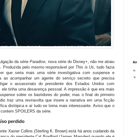
ulgação da série
Paradise
, nova série do Disney+,
não me atraiu
Ar
o. Produzida pelo mesmo responsável por
This is Us
, tudo fazia
cer que seria mais uma série investigativa com suspense e
iga ao acompanhar um agente do serviço secreto que precisa
stigar o assassinato do presidente dos Estados Unidos com
 ele tinha uma desavença pessoal. A impressão é que era mais
uspense sobre os bastidores do poder, mas o final do primeiro
dio traz uma reviravolta que insere a narrativa em uma ficção
ífica distópica e aí tudo se torna mais interessante. Aviso que o
o contem SPOILERS da série.
íso perdido
nte Xavier Collins (Sterling K. Brown) está há anos cuidando da
rança do presidente Cal Bradford (James Marsden) quando ele é