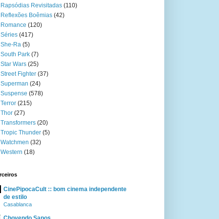
Rapsódias Revisitadas
(110)
Reflexões Boêmias
(42)
Romance
(120)
Séries
(417)
She-Ra
(5)
South Park
(7)
Star Wars
(25)
Street Fighter
(37)
Superman
(24)
Suspense
(578)
Terror
(215)
Thor
(27)
Transformers
(20)
Tropic Thunder
(5)
Watchmen
(32)
Western
(18)
rceiros
CinePipocaCult :: bom cinema independente
de estilo
Casablanca
Chovendo Sapos