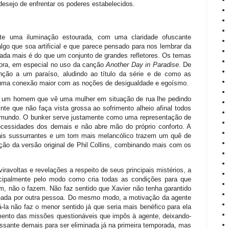
desejo de enfrentar os poderes estabelecidos.
te uma iluminação estourada, com uma claridade ofuscante
go que soa artificial e que parece pensado para nos lembrar da
l” nada mais é do que um conjunto de grandes refletores. Os temas
ora, em especial no uso da canção
Another Day in Paradise
. De
nção a um paraíso, aludindo ao título da série e de como as
a uma conexão maior com as noções de desigualdade e egoísmo.
de um homem que vê uma mulher em situação de rua lhe pedindo
nte que não faça vista grossa ao sofrimento alheio afinal todos
 mundo. O bunker serve justamente como uma representação de
cessidades dos demais e não abre mão do próprio conforto. A
ais sussurrantes e um tom mais melancólico trazem um quê de
ão da versão original de Phil Collins, combinando mais com os
iravoltas e revelações a respeito de seus principais mistérios, a
ncipalmente pelo modo como cria todas as condições para que
m, não o fazem. Não faz sentido que Xavier não tenha garantido
aleada por outra pessoa. Do mesmo modo, a motivação da agente
á-la não faz o menor sentido já que seria mais benéfico para ela
mento das missões questionáveis que impôs à agente, deixando-
essante demais para ser eliminada já na primeira temporada, mas