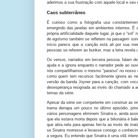
aderimos a sua frustração com aquele local e seu 
Caos subterrâneo
É curioso como a fotografia usa constantemen
emergindo das janelas em ambientes internos. É al
própria artificialidade daquele lugar, já que o “so
de egoísmo também se refletem na paisagem son
início parece que a canção está ali por sua me
pessoas se referem ao bunker, mas a letra revel
Os versos, narrados em terceira pessoa, falam 
ajuda e a ignora enquanto o narrador pede ao ouvi
nós compartilhamos o mesmo “paraíso” no nosso
como quem tem recursos facilmente ignora as ne
versão da banda Joyner para a canção, com voc
desesperança resignada ao invés do chamado a aç
temas da série.
Apesar da série ser competente em construir as rev
trama derrapa um pouco no último episódio, pri
vários personagens eliminem Sinatra e, ainda assi
que ela estava morta depois que a bilionária é b
que atira nela para apenas feri-la ao invés de mat
se Sinatra morresse e levasse consigo o conheci
a segura. Eu entendo que Sinatra é uma vilã inter