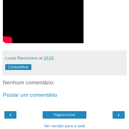
Lucas Ravazzano
at
10:01
Compartilhar
Nenhum comentário:
Postar um comentário
‹
›
Página inicial
Ver versão para a web