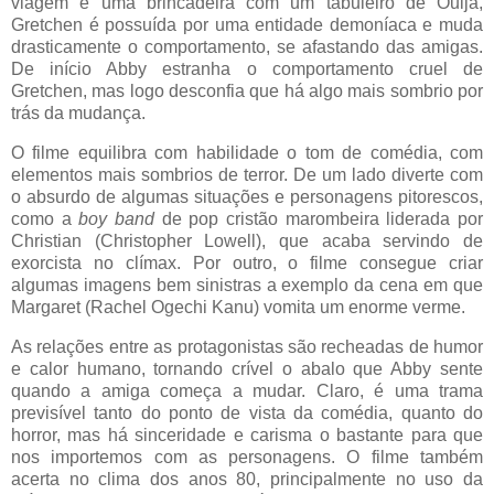
viagem e uma brincadeira com um tabuleiro de Ouija,
Gretchen é possuída por uma entidade demoníaca e muda
drasticamente o comportamento, se afastando das amigas.
De início Abby estranha o comportamento cruel de
Gretchen, mas logo desconfia que há algo mais sombrio por
trás da mudança.
O filme equilibra com habilidade o tom de comédia, com
elementos mais sombrios de terror. De um lado diverte com
o absurdo de algumas situações e personagens pitorescos,
como a
boy band
de pop cristão marombeira liderada por
Christian (Christopher Lowell), que acaba servindo de
exorcista no clímax. Por outro, o filme consegue criar
algumas imagens bem sinistras a exemplo da cena em que
Margaret (Rachel Ogechi Kanu) vomita um enorme verme.
As relações entre as protagonistas são recheadas de humor
e calor humano, tornando crível o abalo que Abby sente
quando a amiga começa a mudar. Claro, é uma trama
previsível tanto do ponto de vista da comédia, quanto do
horror, mas há sinceridade e carisma o bastante para que
nos importemos com as personagens. O filme também
acerta no clima dos anos 80, principalmente no uso da