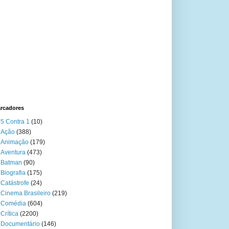
rcadores
5 Contra 1
(10)
Ação
(388)
Animação
(179)
Aventura
(473)
Batman
(90)
Biografia
(175)
Catástrofe
(24)
Cinema Brasileiro
(219)
Comédia
(604)
Crítica
(2200)
Documentário
(146)