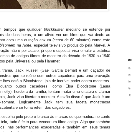
m tempos que qualquer
blockbuster
mediano se estende por
is de duas horas, é um alívio ver um filme que vai direto ao
nto com uma duração enxuta (cerca de 60 minutos) como este
bisomem na Noite
, especial televisivo produzido pela Marvel. A
ração não é por acaso, já que o especial visa emular a estética
temas de antigos filmes de monstro da década de 1930 ou 1940
Ar
itos pela Universal ou pela Hammer.
 trama, Jack Russell (Gael Garcia Bernal) é um caçador de
nstros que se reúne com outros caçadores para uma provação
e lhes dará a Bloodstone, joia de incrível poder contra monstros.
quanto outros caçadores, como Elsa Bloodstone (Laura
nnelly), herdeira da família, tentam matar uma criatura e clamar
joia, Jack visa libertar o monstro. A razão disso é que Jack é um
bisomem. Logicamente Jack tem sua faceta monstruosa
scoberta e se torna refém dos caçadores.
 escolha pelo preto e branco às marcas de queimadura no canto
 tela, tudo é feito para evocar um filme antigo. Algo que também
ticos, nas performances exageradas e também em seus temas