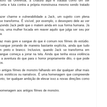
stro da Universal, a criatura aqui é tratada como um ser
certa e luta contra a própria monstruosa mesmo sendo tratado
azer charme e vulnerabilidade a Jack, um sujeito com plena
se transforma. É visível, por exemplo, o desespero dele ao ver
 fazendo Jack pedir que o matem ainda em sua forma humana. Já
lsa, uma mulher focada em reaver aquilo que julga ser seu por
a.
raz mais gore e sangue do que é comum nos filmes do estúdio.
ngue jorrando de maneira bastante explícita, ainda que tudo
m preto e branco. Inclusive, quando Jack se transforma em
ngue começa a jorrar na tela. Ainda que tenha essa violência
a aventura do que para o horror propriamente dito, o que pode
os.
e antigos filmes de monstro falhando em dar qualquer olhar mais
mos estéticos ou narrativos. É uma homenagem que compreende
nto, ter qualquer ambição de elevar isso a novas direções como
homenagem aos antigos filmes de monstro.