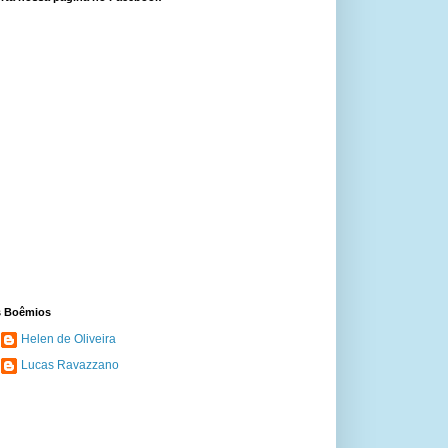
 Boêmios
Helen de Oliveira
Lucas Ravazzano