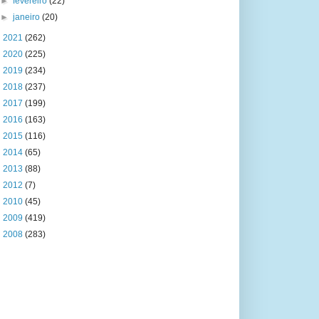
►
fevereiro
(22)
►
janeiro
(20)
►
2021
(262)
►
2020
(225)
►
2019
(234)
►
2018
(237)
►
2017
(199)
►
2016
(163)
►
2015
(116)
►
2014
(65)
►
2013
(88)
►
2012
(7)
►
2010
(45)
►
2009
(419)
►
2008
(283)