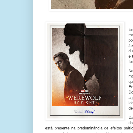
E
ma
po
Lo
du
e 
fe
Na
mo
qu
En
Do
a 
lo
de
Da
da
está presente na predominância de efeitos prá