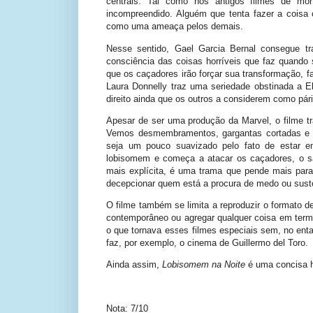
centrais. Tal como nos antigos filmes de mon
incompreendido. Alguém que tenta fazer a coisa 
como uma ameaça pelos demais.
Nesse sentido, Gael Garcia Bernal consegue tr
consciência das coisas horríveis que faz quando 
que os caçadores irão forçar sua transformação,
Laura Donnelly traz uma seriedade obstinada a E
direito ainda que os outros a considerem como pári
Apesar de ser uma produção da Marvel, o filme t
Vemos desmembramentos, gargantas cortadas e sa
seja um pouco suavizado pelo fato de estar e
lobisomem e começa a atacar os caçadores, o sa
mais explícita, é uma trama que pende mais para 
decepcionar quem está a procura de medo ou sust
O filme também se limita a reproduzir o formato d
contemporâneo ou agregar qualquer coisa em ter
o que tornava esses filmes especiais sem, no enta
faz, por exemplo, o cinema de Guillermo del Toro.
Ainda assim,
Lobisomem na Noite
é uma concisa 
Nota: 7/10