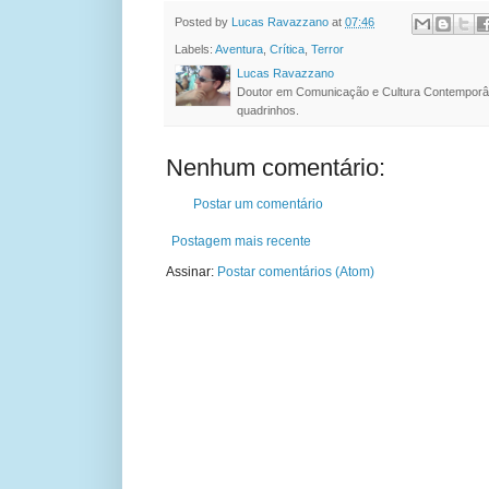
Posted by
Lucas Ravazzano
at
07:46
Labels:
Aventura
,
Crítica
,
Terror
Lucas Ravazzano
Doutor em Comunicação e Cultura Contemporâ
quadrinhos.
Nenhum comentário:
Postar um comentário
Postagem mais recente
Assinar:
Postar comentários (Atom)