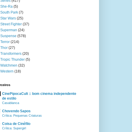
Séries
(417)
She-Ra
(5)
South Park
(7)
Star Wars
(25)
Street Fighter
(37)
Superman
(24)
Suspense
(578)
Terror
(214)
Thor
(27)
Transformers
(20)
Tropic Thunder
(5)
Watchmen
(32)
Western
(18)
rceiros
CinePipocaCult :: bom cinema independente
de estilo
Casablanca
Chovendo Sapos
Crítica: Pequenas Criaturas
Coisa de Cinéfilo
Crítica: Supergirl