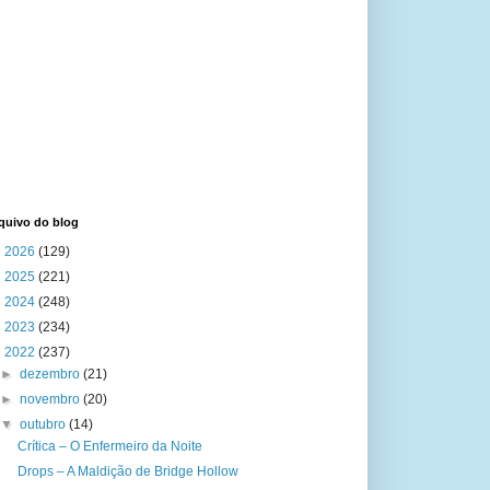
quivo do blog
►
2026
(129)
►
2025
(221)
►
2024
(248)
►
2023
(234)
▼
2022
(237)
►
dezembro
(21)
►
novembro
(20)
▼
outubro
(14)
Crítica – O Enfermeiro da Noite
Drops – A Maldição de Bridge Hollow