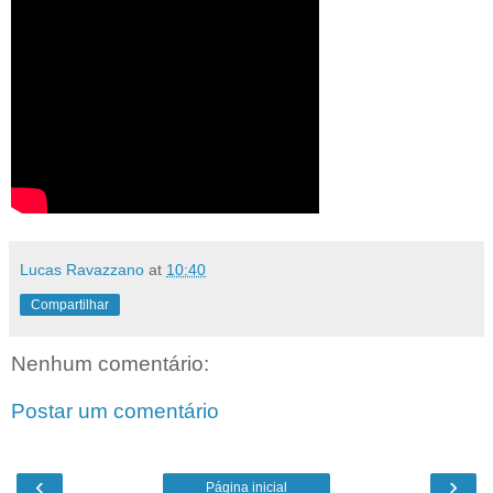
Lucas Ravazzano
at
10:40
Compartilhar
Nenhum comentário:
Postar um comentário
‹
›
Página inicial