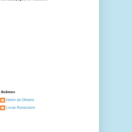
 Boêmios
Helen de Oliveira
Lucas Ravazzano