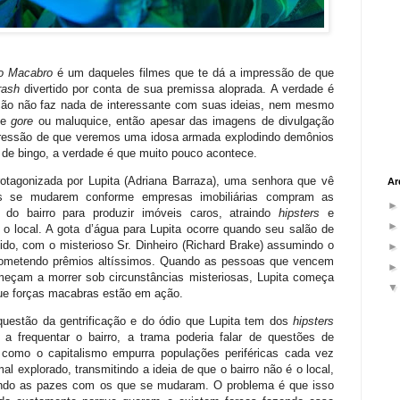
o Macabro
é um daqueles filmes que te dá a impressão de que
rash
divertido por conta de sua premissa aloprada. A verdade é
ção não faz nada de interessante com suas ideias, nem mesmo
de
gore
ou maluquice, então apesar das imagens de divulgação
ressão de que veremos uma idosa armada explodindo demônios
 de bingo, a verdade é que muito pouco acontece.
otagonizada por Lupita (Adriana Barraza), uma senhora que vê
Ar
s se mudarem conforme empresas imobiliárias compram as
s do bairro para produzir imóveis caros, atraindo
hipsters
e
o o local. A gota d’água para Lupita ocorre quando seu salão de
ido, com o misterioso Sr. Dinheiro (Richard Brake) assumindo o
rometendo prêmios altíssimos. Quando as pessoas que vencem
meçam a morrer sob circunstâncias misteriosas, Lupita começa
ue forças macabras estão em ação.
questão da gentrificação e do ódio que Lupita tem dos
hipsters
a frequentar o bairro, a trama poderia falar de questões de
 como o capitalismo empurra populações periféricas cada vez
l explorado, transmitindo a ideia de que o bairro não é o local,
ndo as pazes com os que se mudaram. O problema é que isso