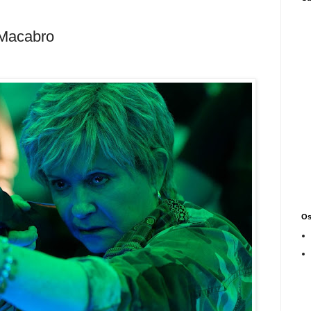
 Macabro
Os