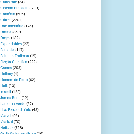
Catástrofe
(24)
Cinema Brasileiro
(219)
Comédia
(605)
Crítica
(2201)
Documentário
(146)
Drama
(859)
Drops
(182)
Expendables
(22)
Fantasia
(117)
Feira do Fruitman
(19)
Ficção Científica
(222)
Games
(293)
Hellboy
(4)
Homem de Ferro
(62)
Hulk
(13)
Infantil
(122)
James Bond
(12)
Lanterna Verde
(27)
Lixo Extraordinário
(43)
Marvel
(92)
Musical
(70)
Notícias
(758)
Os Boêmios Analisam
(26)