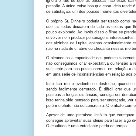
ignora o fato de que as pessoas não estão sai
pressão. A única coisa boa que essa ideia rende 
de satisfação, um dos poucos momentos divertido
O próprio Sr. Dinheiro poderia ser usado como m
que faz todos deixarem de lado as coisas que lh
pouco explorado. Ao invés disso o filme se pren
envolver nem produzir personagens interessantes.
dos vizinhos de Lupita, apenas ocasionalmente
não há nada de criativo ou chocante nessas mortes
O alcance os a capacidade dos poderes sobrenatu
não conseguimos criar expectativa ou tensão a r
suficiente para nos posicionarmos em relação a el
em uma série de inconsistências em relação aos p
Isso fica muito evidente no desfecho, quando o
sendo facilmente derrotado. É difícil crer que
pessoas a longas distâncias, consiga ser derrub
isso tenha sido pensado para ser engraçado, ver 
porém o efeito não se concretiza. O embate com el
Apesar de uma premissa insólita que carregava
consegue aproveitar suas ideias para fazer algo d
O resultado é uma entediante perda de tempo.