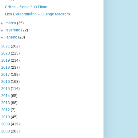
da ...
Crítica – Sonic 2: O Filme
Lixo Extraordinário – O Bingo Macabro
►
março
(25)
►
fevereiro
(22)
►
janeiro
(20)
►
2021
(262)
►
2020
(225)
►
2019
(234)
►
2018
(237)
►
2017
(199)
►
2016
(163)
►
2015
(116)
►
2014
(65)
►
2013
(88)
►
2012
(7)
►
2010
(45)
►
2009
(419)
►
2008
(283)