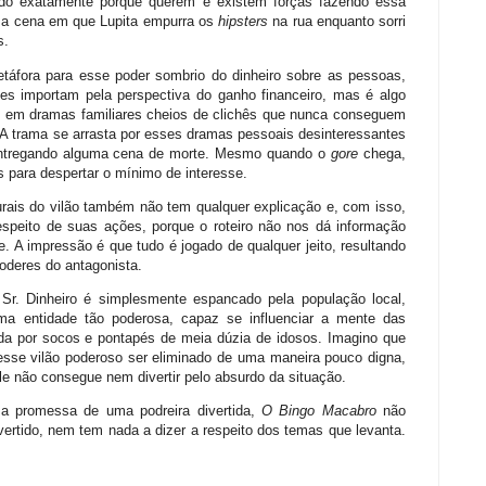
ndo exatamente porque querem e existem forças fazendo essa
é a cena em que Lupita empurra os
hipsters
na rua enquanto sorri
s.
etáfora para esse poder sombrio do dinheiro sobre as pessoas,
es importam pela perspectiva do ganho financeiro, mas é algo
de em dramas familiares cheios de clichês que nunca conseguem
 A trama se arrasta por esses dramas pessoais desinteressantes
 entregando alguma cena de morte. Mesmo quando o
gore
chega,
 para despertar o mínimo de interesse.
rais do vilão também não tem qualquer explicação e, com isso,
espeito de suas ações, porque o roteiro não nos dá informação
e. A impressão é que tudo é jogado de qualquer jeito, resultando
oderes do antagonista.
 Sr. Dinheiro é simplesmente espancado pela população local,
 uma entidade tão poderosa, capaz se influenciar a mente das
ada por socos e pontapés de meia dúzia de idosos. Imagino que
esse vilão poderoso ser eliminado de uma maneira pouco digna,
e não consegue nem divertir pelo absurdo da situação.
 a promessa de uma podreira divertida,
O Bingo Macabro
não
ivertido, nem tem nada a dizer a respeito dos temas que levanta.