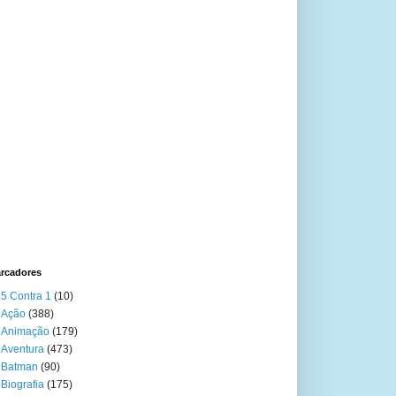
rcadores
5 Contra 1
(10)
Ação
(388)
Animação
(179)
Aventura
(473)
Batman
(90)
Biografia
(175)