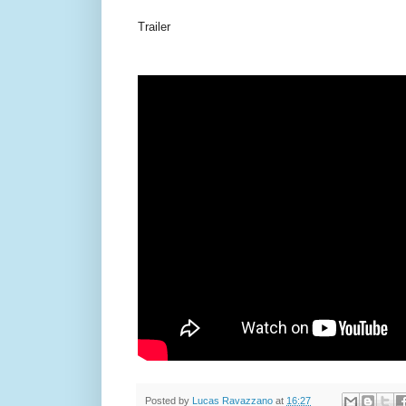
Trailer
Posted by
Lucas Ravazzano
at
16:27