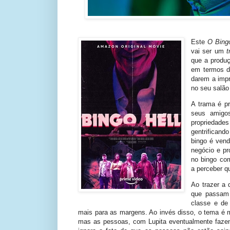
Este
O Bing
vai ser um
t
que a produ
em termos 
darem a imp
no seu salão
A trama é pr
seus amigo
propriedade
gentrificand
bingo é vend
negócio e p
no bingo co
a perceber q
Ao trazer a 
que passam 
classe e de
mais para as margens. Ao invés disso, o tema é ma
mas as pessoas, com Lupita eventualmente faze