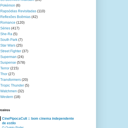
Pokémon
(6)
Rapsódias Revisitadas
(110)
Reflexões Boêmias
(42)
Romance
(120)
Séries
(417)
She-Ra
(5)
South Park
(7)
Star Wars
(25)
Street Fighter
(37)
Superman
(24)
Suspense
(578)
Terror
(215)
Thor
(27)
Transformers
(20)
Tropic Thunder
(5)
Watchmen
(32)
Western
(18)
rceiros
CinePipocaCult :: bom cinema independente
de estilo
O Quinto Poder