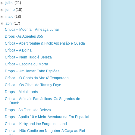
►
julho
(21)
►
junho
(18)
►
maio
(18)
▼
abril
(17)
Crítica – Moonfall: Ameaça Lunar
Drops - As Agentes 355
Crítica – Abercrombie & Fitch: Ascensão e Queda
Crítica – A Bolha
Crítica – Nem Tudo é Beleza
Crítica – Escolha ou Morra
Drops – Um Jantar Entre Espiões
Crítica – O Conto da Aia: 4ª Temporada
Crítica – Os Olhos de Tammy Faye
Drops – Metal Lords
Crítica – Animais Fantásticos: Os Segredos de
Dumb...
Drops – As Faces da Beleza
Drops – Apollo 10 e Meio: Aventura na Era Espacial
Crítica – Kirby and the Forgotten Land
Crítica – Não Confie em Ninguém: A Caça ao Rei