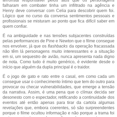
terrorista responsável pelos atos que os personagens
falharam em combater tinha um infiltrado na agência e
Henry deve conversar com Celia para descobrir quem foi.
Lógico que no curso da conversa sentimentos pessoais e
profissionais se misturam ao ponto que fica difícil saber em
quem confiar.
É na ambiguidade e nas tensões subjacentes construídas
pelas performances de Pine e Newton que o filme consegue
nos envolver, já que os
flashbacks
da operação fracassada
não têm lá personagens muito interessantes e a situação
em si, um sequestro de avião, nunca apresenta nada digno
de nota. Como tudo é muito genérico, é evidente desde o
início que alguém da dupla principal é o traidor.
É o jogo de gato e rato entre o casal, em como cada um
consegue usar o conhecimento íntimo que tem do outro para
provocar ou checar vulnerabilidades, que emerge a tensão
da narrativa. Assim, é uma pena que o clímax decida ser
desonesto com o espectador, retificando a continuidade dos
eventos até então apenas para tirar da cartola algumas
revelações que, embora coerentes, só são surpreendentes
porque o filme ocultou informação e não porque a trama foi