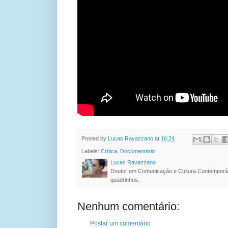
Posted by
Lucas Ravazzano
at
16:24
Labels:
Crítica
,
Documentário
Lucas Ravazzano
Doutor em Comunicação e Cultura Contemporâ
quadrinhos.
Nenhum comentário:
Postar um comentário