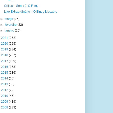
da ...
Crítica – Sonic 2: O Filme
Lixo Extraordinário – O Bingo Macabro
►
março
(25)
►
fevereiro
(22)
►
janeiro
(20)
►
2021
(262)
►
2020
(225)
►
2019
(234)
►
2018
(237)
►
2017
(199)
►
2016
(163)
►
2015
(116)
►
2014
(65)
►
2013
(88)
►
2012
(7)
►
2010
(45)
►
2009
(419)
►
2008
(283)