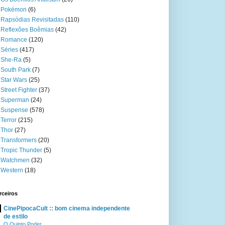
Pokémon
(6)
Rapsódias Revisitadas
(110)
Reflexões Boêmias
(42)
Romance
(120)
Séries
(417)
She-Ra
(5)
South Park
(7)
Star Wars
(25)
Street Fighter
(37)
Superman
(24)
Suspense
(578)
Terror
(215)
Thor
(27)
Transformers
(20)
Tropic Thunder
(5)
Watchmen
(32)
Western
(18)
rceiros
CinePipocaCult :: bom cinema independente
de estilo
O Quinto Poder