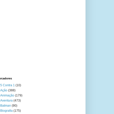
rcadores
5 Contra 1
(10)
Ação
(388)
Animação
(179)
Aventura
(473)
Batman
(90)
Biografia
(175)