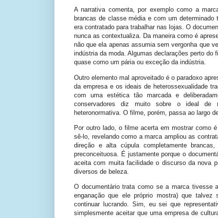
A narrativa comenta, por exemplo como a marc
brancas de classe média e com um determinado 
era contratado para trabalhar nas lojas. O docume
nunca as contextualiza. Da maneira como é apre
não que ela apenas assumia sem vergonha que ve
indústria da moda. Algumas declarações perto do 
quase como um pária ou exceção da indústria.
Outro elemento mal aproveitado é o paradoxo apres
da empresa e os ideais de heterossexualidade tra
com uma estética tão marcada e deliberadame
conservadores diz muito sobre o ideal de 
heteronormativa. O filme, porém, passa ao largo de
Por outro lado, o filme acerta em mostrar como é
sê-lo, revelando como a marca ampliou as contra
direção e alta cúpula completamente brancas, 
preconceituosa. É justamente porque o documentá
aceita com muita facilidade o discurso da nova p
diversos de beleza.
O documentário trata como se a marca tivesse a
enganação que ele próprio mostra) que talvez 
continuar lucrando. Sim, eu sei que representa
simplesmente aceitar que uma empresa de cultura 