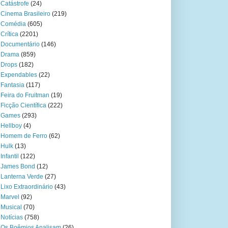
Catástrofe
(24)
Cinema Brasileiro
(219)
Comédia
(605)
Crítica
(2201)
Documentário
(146)
Drama
(859)
Drops
(182)
Expendables
(22)
Fantasia
(117)
Feira do Fruitman
(19)
Ficção Científica
(222)
Games
(293)
Hellboy
(4)
Homem de Ferro
(62)
Hulk
(13)
Infantil
(122)
James Bond
(12)
Lanterna Verde
(27)
Lixo Extraordinário
(43)
Marvel
(92)
Musical
(70)
Notícias
(758)
Os Boêmios Analisam
(26)