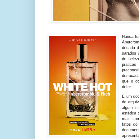
Nunca fu
Abercrom
década d
sarados 
de belez
prática
preconcei
derrocad
que o d
deter.
É um doc
de arqui
algum m
estética
mais com
fatos do
document
apresenta