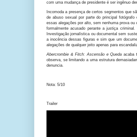
com uma mudança de presidente é ser ingênuo de
Incomoda a presença de certos segmentos que são
de abuso sexual por parte do principal fotógraf
essas alegações por alto, sem nenhuma prova ou c
formalmente acusado perante a justiça criminal.
Investigação jornalística ou documental sem sust
a inocência dessas figuras e sim que um document
alegações de qualquer jeito apenas para escandaliz
Abercrombie & Fitch: Ascensão e Queda
acaba t
observa, se limitando a uma estrutura demasiadam
denuncia.
Nota: 5/10
Trailer