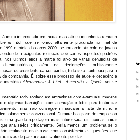
i lá muito interessado em moda, mas até eu reconhecia a marca
bie & Fitch que se tornou altamente procurada no final da
e 1990 e início dos anos 2000, se tornando símbolo de jovens
atendendo a exigentes (e irreais sob certos aspectos) padrões
a. Nos últimos anos a marca foi alvo de várias denúncias de
Ar
s discriminatórias, além de declarações publicamente
tuosas do presidente da companhia, tudo isso contribuiu para a
a da companhia. É sobre esse processo de auge e decadência
ocumentário
Abercrombie & Fitch: Ascensão e Queda
vai se
umentário todo apoiado em entrevistas com eventuais imagens
vo e algumas transições com animação e fotos para tentar dar
ovimento, mas não conseguem mascarar a falta de ritmo e
 demasiadamente convencional. Durante boa parte do tempo soa
o uma grande reportagem mais interessada em apenas narrar
 que analisá-los criticamente. Seria menos um problema se o
ário realmente analisasse com consistência as questões que
 ao invés de passar superficialmente por elas.