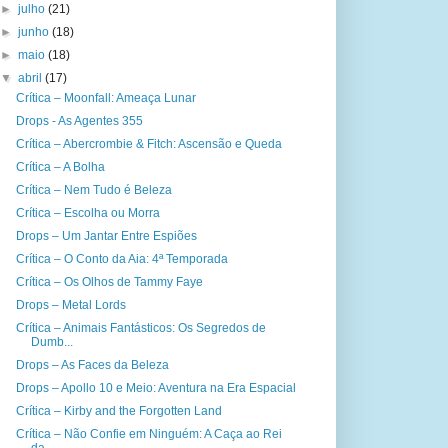
►
julho
(21)
►
junho
(18)
►
maio
(18)
▼
abril
(17)
Crítica – Moonfall: Ameaça Lunar
Drops - As Agentes 355
Crítica – Abercrombie & Fitch: Ascensão e Queda
Crítica – A Bolha
Crítica – Nem Tudo é Beleza
Crítica – Escolha ou Morra
Drops – Um Jantar Entre Espiões
Crítica – O Conto da Aia: 4ª Temporada
Crítica – Os Olhos de Tammy Faye
Drops – Metal Lords
Crítica – Animais Fantásticos: Os Segredos de
Dumb...
Drops – As Faces da Beleza
Drops – Apollo 10 e Meio: Aventura na Era Espacial
Crítica – Kirby and the Forgotten Land
Crítica – Não Confie em Ninguém: A Caça ao Rei