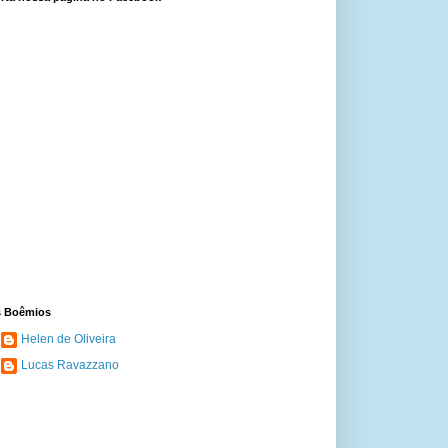
 Boêmios
Helen de Oliveira
Lucas Ravazzano