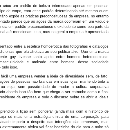
a criou um padrão de beleza interessado apenas em pessoas
tipo de corpo, com esse padrão determinando até mesmo quem
ntário expõe as práticas preconceituosas da empresa, no entanto
sentado parece que as ações da marca ocorreram em um vácuo e
ndia um padrão preconceituoso e excludente como boa parte da
final até mencionam isso, mas no geral a empresa é apresentada
entado entre a estética homoerótica das fotografias e catálogos
dicionais que ela atrelava ao seu público alvo. Que uma marca
nte gay tivesse tanto apelo entre homens heterossexuais
masculinidade e amizade entre homens dessa sociedade
 tudo isso.
 fácil uma empresa vender a ideia de diversidade sem, de fato,
tações de pessoas não brancas em suas lojas, mantendo toda a
ou seja, sem possibilidade de mudar a cultura corporativa
rio aborda isso tão bem que chega a ser estranho como o final
residente da empresa e todo o discurso sobre se abrir a ideais
prendido a lição sem ponderar (ainda mais com o histórico de
seja só mais uma estratégia cínica de uma corporação para
tividade importa a despeito das intenções das empresas, mas
extremamente tóxica vai ficar boazinha do dia para a noite só