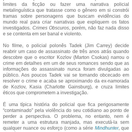
limites da ficção ou fazer uma narrativa policial
metalinguística que tratasse como o gênero em si constrói
tramas sobre personagens que buscam evidências do
mundo real para criar narrativas que expliquem os fatos
investigados.
Crimes Obscuros
, porém, não faz nada disso
e se contenta em ser banal e violento.
No filme, o policial polonês Tadek (Jim Carrey) decide
reabrir um caso de assassinato de três anos atrás quando
descobre que o escritor Kozlov (Marton Csokas) narrou o
crime em detalhes em um de seus romances sendo que as
informações do assassinato nunca foram divulgadas ao
público. Aos poucos Tadek vai se tornando obcecado em
resolver o crime e acaba se aproximando da ex-namorada
de Kozlov, Kasia (Charlotte Gainsburg), e cruza limites
éticos que comprometem a investigação.
É uma típica história do policial que fica perigosamente
“contaminado” pela violência do seu cotidiano ao ponto de
perder a perspectiva. O problema, no entanto, nem é
remeter a uma estrutura manjada, mas executá-la sem
qualquer nuance ou esforço (como a série
Mindhunter
, que