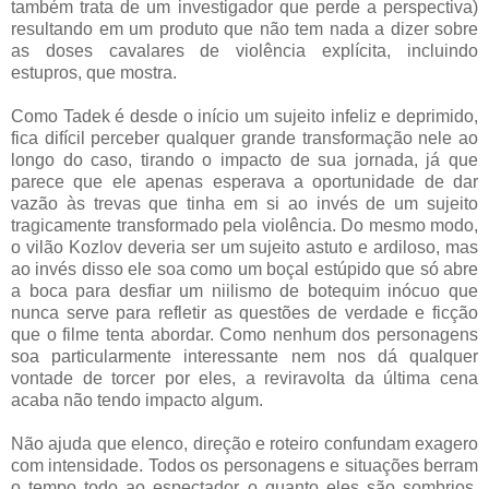
também trata de um investigador que perde a perspectiva)
resultando em um produto que não tem nada a dizer sobre
as doses cavalares de violência explícita, incluindo
estupros, que mostra.
Como Tadek é desde o início um sujeito infeliz e deprimido,
fica difícil perceber qualquer grande transformação nele ao
longo do caso, tirando o impacto de sua jornada, já que
parece que ele apenas esperava a oportunidade de dar
vazão às trevas que tinha em si ao invés de um sujeito
tragicamente transformado pela violência. Do mesmo modo,
o vilão Kozlov deveria ser um sujeito astuto e ardiloso, mas
ao invés disso ele soa como um boçal estúpido que só abre
a boca para desfiar um niilismo de botequim inócuo que
nunca serve para refletir as questões de verdade e ficção
que o filme tenta abordar. Como nenhum dos personagens
soa particularmente interessante nem nos dá qualquer
vontade de torcer por eles, a reviravolta da última cena
acaba não tendo impacto algum.
Não ajuda que elenco, direção e roteiro confundam exagero
com intensidade. Todos os personagens e situações berram
o tempo todo ao espectador o quanto eles são sombrios,