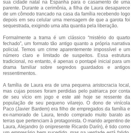
sua cidade natal na Espanha para o casamento de uma
parente. Durante a cerimônia, a filha de Laura desaparece
de um cômodo trancado na casa da família recebendo logo
depois em seu celular uma mensagem de que a garota foi
sequestrada, exigindo uma alta quantia pela liberação.
Formalmente a trama é um clássico “mistério do quarto
fechado”, um formato tão antigo quanto a própria narrativa
policial. Temos um crime aparentemente impossível e um
número claro e limitado de suspeitos. Essa estrutura
tradicional, no entanto, é apenas o pontapé inicial para um
drama familiar sobre segredos guardados e antigos
ressentimentos.
A família de Laura era de uma pequena aristocracia local,
mas cujas posses foram perdidas pelo patriarca por conta
de seu vício em jogo e este até hoje se ressente da
população de seu pequeno vilarejo. O dono de vinícola
Paco (Javier Bardem) era filho de empregados da família e
ex-namorado de Laura, tendo comprado muito barato as
terras que pertenciam à protagonista. O marido argentino de
Laura, Alejandro (o onipresente Ricardo Darín), é tido como
um empresário bem sucedido, mas na verdade está falido.