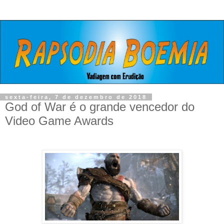
sexta-feira, 7 de dezembro de 2018
God of War é o grande vencedor do
Video Game Awards