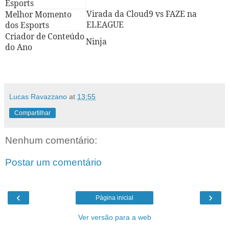
Esports
Virada da Cloud9 vs FAZE na
Melhor Momento
ELEAGUE
dos Esports
Criador de Conteúdo
Ninja
do Ano
Lucas Ravazzano
at
13:55
Compartilhar
Nenhum comentário:
Postar um comentário
‹
›
Página inicial
Ver versão para a web