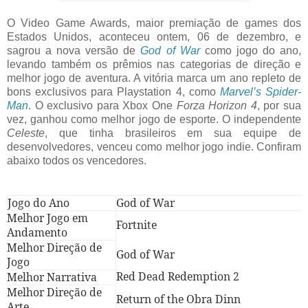
O Video Game Awards, maior premiação de games dos
Estados Unidos, aconteceu ontem, 06 de dezembro, e
sagrou a nova versão de
God of War
como jogo do ano,
levando também os prêmios nas categorias de direção e
melhor jogo de aventura. A vitória marca um ano repleto de
bons exclusivos para Playstation 4, como
Marvel’s Spider-
Man
. O exclusivo para Xbox One
Forza Horizon 4
, por sua
vez, ganhou como melhor jogo de esporte. O independente
Celeste
, que tinha brasileiros em sua equipe de
desenvolvedores, venceu como melhor jogo indie. Confiram
abaixo todos os vencedores.
Jogo do Ano
God of War
Melhor Jogo em
Fortnite
Andamento
Melhor Direção de
God of War
Jogo
Red Dead Redemption 2
Melhor Narrativa
Melhor Direção de
Return of the Obra Dinn
Arte