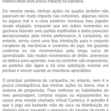
maioria delas teve pouco impacto na narrativa.
Do mesmo modo, minhas ações na quadra também não
pareciam ter muito impacto nas
cutscenes
, algumas vezes
eu jogava mal e a cena posterior mostrava meu jogador
sendo elogiado, enquanto que em outros momentos eu
ganhava fazendo uma partida esplêndida e todos pareciam
decepcionados pela minha performance. A campanha, no
entanto, serviu como uma boa introdução para o conjunto
complexo de mecânicas e controles do jogo, me guiando
conforme eu me movimentava pela longa curva de
aprendizado. São muitos movimentos de drible, arremesso
ou defesa para aprender, mas os controles são responsivos,
as partidas são ágeis e há uma satisfação enorme em
pontuar e vencer usando as manobras aprendidas.
O principal problema da campanha, no entanto, nem é a
pouca consequência das minhas ações na trama, mas o
sistema de progressão. Para melhorar as habilidades do
meu personagem, comprar roupas ou equipamentos eu
usava uma moeda chamada Virtual Currency. A questão é
que o jogo era bastante mão de vaca na distribuição do
dinheiro virtual, travando o progresso do jogador de modo a