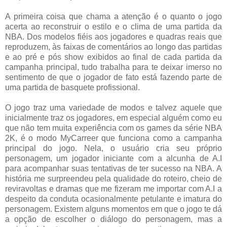
A primeira coisa que chama a atenção é o quanto o jogo
acerta ao reconstruir o estilo e o clima de uma partida da
NBA. Dos modelos fiéis aos jogadores e quadras reais que
reproduzem, às faixas de comentários ao longo das partidas
e ao pré e pós show exibidos ao final de cada partida da
campanha principal, tudo trabalha para te deixar imerso no
sentimento de que o jogador de fato está fazendo parte de
uma partida de basquete profissional.
O jogo traz uma variedade de modos e talvez aquele que
inicialmente traz os jogadores, em especial alguém como eu
que não tem muita experiência com os games da série NBA
2K, é o modo MyCarreer que funciona como a campanha
principal do jogo. Nela, o usuário cria seu próprio
personagem, um jogador iniciante com a alcunha de A.I
para acompanhar suas tentativas de ter sucesso na NBA. A
história me surpreendeu pela qualidade do roteiro, cheio de
reviravoltas e dramas que me fizeram me importar com A.I a
despeito da conduta ocasionalmente petulante e imatura do
personagem. Existem alguns momentos em que o jogo te dá
a opção de escolher o diálogo do personagem, mas a