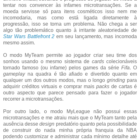
tentar nos convencer às infames microtransações. Se a
moeda servisse só para itens cosméticos isso nem me
incomodaria, mas como está ligada diretamente à
progressão, isso se torna um problema. Não chega a ser
algo tão problemático quanto à irritante aleatoriedade de
Star Wars Battlefront 2
em seu lançamento, mas incomoda
mesmo assim.
O modo MyTeam permite ao jogador criar seu time dos
sonhos usando o mesmo sistema de
cards
colecionáveis
tornado famoso (ou infame) pelos games da série
Fifa
. O
gameplay
na quadra é tão afiado e divertido quanto em
qualquer um dos outros modos, mas o longo
grinding
para
adquirir créditos virtuais e comprar mais
packs
de cartas é
outro aspecto que parece pensado para fazer o jogador
recorrer a microtransações.
Por outro lado, o modo MyLeague não possui essas
microtransações e me atraiu mais que o MyTeam tanto pela
ausência desse
design
predatório quanto pela possibilidade
de construir do nada minha própria franquia da NBA
podendo customizar e administrar cada mínimo detalhe até