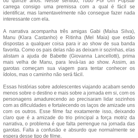
ou quinze anos. Nesse sentido,
Tudo Por Um Popstar
carrega consigo uma premissa com a qual é fácil se
identificar, mas lamentavelmente não consegue fazer nada
interessante com ela.
A narrativa acompanha três amigas Gabi (Maísa Silva),
Manu (Klara Castanho) e Ritinha (Mel Maia) que estão
dispostas a qualquer coisa para ir ao show de sua banda
favorita. Como os pais delas não as deixam ir sozinhas, elas
alistam a ajuda de Babette (Giovanna Lancellotti), prima
mais velha de Manu, para levá-las ao show. Assim, as
garotas começam sua viagem para tentar conhecer os
ídolos, mas o caminho não será fácil.
Essas histórias sobre adolescentes viajando acabam sendo
menos sobre o destino e mais sobre a jornada em si, com os
personagens amadurecendo ao precisaram lidar sozinhos
com as dificuldades e fortalecendo os laços de amizade uns
com os outros. Esse filme faz exatamente isso, deixando
claro que é a amizade do trio principal a força motriz da
narrativa, o problema é que falta perrengue na jornada das
garotas. Falta a confusão e absurdo que normalmente se
espera desse tipo de filme.