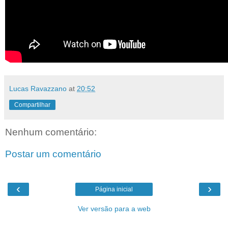
Lucas Ravazzano
at
20:52
Compartilhar
Nenhum comentário:
Postar um comentário
‹
›
Página inicial
Ver versão para a web