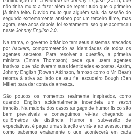
continuação em
O Retorno de Johnny English
(2011), que
não tinha muito a fazer além de repetir tudo que o primeiro
já tinha feito. Duvido muito que alguém saiu da sessão do
segundo extremamente ansioso por um terceiro filme, mas
agora, sete anos depois, foi exatamente isso que aconteceu
neste
Johnny English 3.0
.
Na trama, o governo britânico tem seus sistemas atacados
por
hackers
, comprometendo as identidades de todos os
agentes secretos. Para resolver a questão, a primeira
ministra (Emma Thompson) pede que usem agentes
inativos, que não tiveram suas identidades expostas. Assim,
Johnny English (Rowan Atkinson, famoso como o Mr. Bean)
retorna à ativa ao lado de seu fiel escudeiro Bough (Ben
Miller) para dar conta da ameaça.
São poucos os momentos realmente inspirados, como
quando English acidentalmente incendeia um
resort
francês. Na maioria dos casos as
gags
de humor físico são
bem previsíveis e conseguimos vê-las chegando a
quilômetros de distância. Humor é subversão de
expectativas, é pegar uma situação e virá-la ao avesso, mas
como sabemos exatamente o que acontecerá em cada