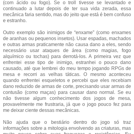
(com ácido ou fogo). Se o troll tivesse se levantado e
continuado a lutar depois de ter sua vida zerada, essa
mecânica faria sentido, mas do jeito que está é bem confuso
e estranho.
Outro exemplo são inimigos de “enxame” (como enxames
de aranhas ou pequenos insetos). Usar espadas, machados
e outras armas praticamente não causa dano a eles, sendo
necessário usar ataques de área (como magias, fogo
alquímico ou tochas) para derrotá-los. A primeira vez que
enfrentei esse tipo de inimigo, estranhei o pouco dano
causado, até que lembrei do meu tempo jogando RPGs de
mesa e recorri as velhas táticas. O mesmo aconteceu
quando enfrentei esqueletos e percebi que eles recebiam
dano reduzido de armas de corte, precisando usar armas de
contusão (como maças) para causar dano normal. Se eu
não tivesse algum conhecimento dos jogos de mesa,
provavelmente me frustraria, já que o jogo pouco fez para
me deixar ciente dessas mecânicas.
Não ajuda que o bestiário dentro do jogo só traz
informações sobre a mitologia envolvendo as criaturas, mas