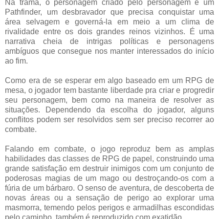
Na trama, o personagem criado pelo personagem é um
Pathfinder, um desbravador que precisa conquistar uma
área selvagem e governá-la em meio a um clima de
rivalidade entre os dois grandes reinos vizinhos. É uma
narrativa cheia de intrigas políticas e personagens
ambíguos que consegue nos manter interessados do início
ao fim.
Como era de se esperar em algo baseado em um RPG de
mesa, o jogador tem bastante liberdade pra criar e progredir
seu personagem, bem como na maneira de resolver as
situações. Dependendo da escolha do jogador, alguns
conflitos podem ser resolvidos sem ser preciso recorrer ao
combate.
Falando em combate, o jogo reproduz bem as amplas
habilidades das classes de RPG de papel, construindo uma
grande satisfação em destruir inimigos com um conjunto de
poderosas magias de um mago ou destroçando-os com a
fúria de um bárbaro. O senso de aventura, de descoberta de
novas áreas ou a sensação de perigo ao explorar uma
masmorra, temendo pelos perigos e armadilhas escondidas
pelo caminho, também é reproduzido com exatidão.