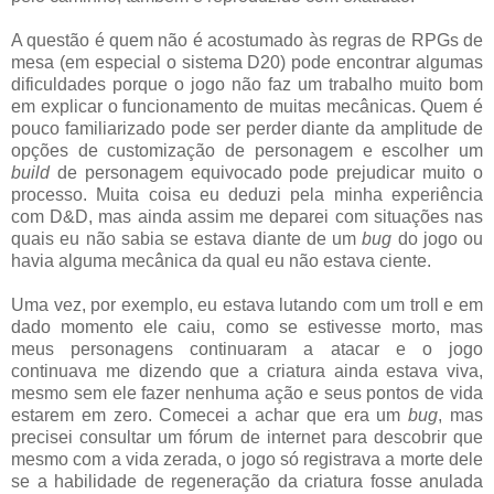
A questão é quem não é acostumado às regras de RPGs de
mesa (em especial o sistema D20) pode encontrar algumas
dificuldades porque o jogo não faz um trabalho muito bom
em explicar o funcionamento de muitas mecânicas. Quem é
pouco familiarizado pode ser perder diante da amplitude de
opções de customização de personagem e escolher um
build
de personagem equivocado pode prejudicar muito o
processo. Muita coisa eu deduzi pela minha experiência
com D&D, mas ainda assim me deparei com situações nas
quais eu não sabia se estava diante de um
bug
do jogo ou
havia alguma mecânica da qual eu não estava ciente.
Uma vez, por exemplo, eu estava lutando com um troll e em
dado momento ele caiu, como se estivesse morto, mas
meus personagens continuaram a atacar e o jogo
continuava me dizendo que a criatura ainda estava viva,
mesmo sem ele fazer nenhuma ação e seus pontos de vida
estarem em zero. Comecei a achar que era um
bug
, mas
precisei consultar um fórum de internet para descobrir que
mesmo com a vida zerada, o jogo só registrava a morte dele
se a habilidade de regeneração da criatura fosse anulada