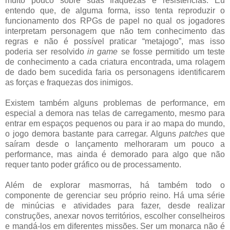
muito pouco sobre suas fraquezas e resistências. Eu
entendo que, de alguma forma, isso tenta reproduzir o
funcionamento dos RPGs de papel no qual os jogadores
interpretam personagem que não tem conhecimento das
regras e não é possível praticar “metajogo”, mas isso
poderia ser resolvido
in game
se fosse permitido um teste
de conhecimento a cada criatura encontrada, uma rolagem
de dado bem sucedida faria os personagens identificarem
as forças e fraquezas dos inimigos.
Existem também alguns problemas de performance, em
especial a demora nas telas de carregamento, mesmo para
entrar em espaços pequenos ou para ir ao mapa do mundo,
o jogo demora bastante para carregar. Alguns
patches
que
saíram desde o lançamento melhoraram um pouco a
performance, mas ainda é demorado para algo que não
requer tanto poder gráfico ou de processamento.
Além de explorar masmorras, há também todo o
componente de gerenciar seu próprio reino. Há uma série
de minúcias e atividades para fazer, desde realizar
construções, anexar novos territórios, escolher conselheiros
e mandá-los em diferentes missões. Ser um monarca não é