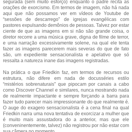
segurada (sem muito esforço) enquanto o padre recita as
orações de exorcismo. Em termos de imagem, não há nada
aqui que não possamos ver em vídeos de Youtube de
“sessões de descarrego” de igrejas evangélicas com
pastores expulsando demônios de pessoas. Talvez por estar
ciente de que as imagens em si não são grande coisa, o
diretor recorre a uma música grave, digna de filme de terror,
e uma narração excessivamente solene, na qual ele tenta
fazer as imagens parecerem mais severas do que de fato
são, um expediente sensacionalista e apelativo que só
ressalta a natureza inane das imagens registradas.
Na prática o que Friedkin faz, em termos de recursos ou
estrutura, não difere em nada de docusséries estilo
“mistérios sobrenaturais” que pipocam por canais a cabo
como Discover Channel e similares, nunca mostrando nada
de realmente impactante e sempre forçando a barra para
fazer tudo parecer mais impressionante do que realmente é.
O auge do exagero sensacionalista é a cena final na qual
Friedkin narra uma nova tentativa de exorcizar a mulher que
é muito mais assustadora do a anterior, mas que ele
(conveninentemente, talvez) não registrou por não estar com
sua câmera no momento.