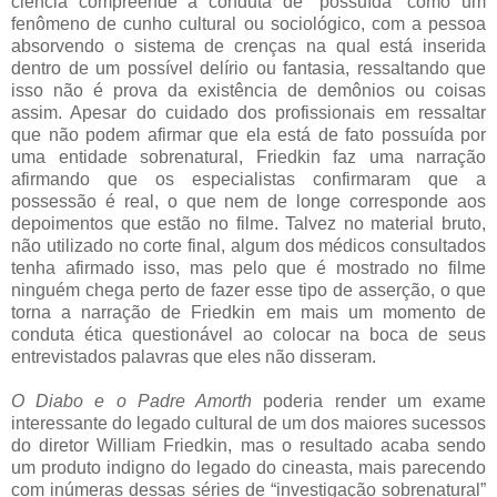
ciência compreende a conduta de “possuída” como um
fenômeno de cunho cultural ou sociológico, com a pessoa
absorvendo o sistema de crenças na qual está inserida
dentro de um possível delírio ou fantasia, ressaltando que
isso não é prova da existência de demônios ou coisas
assim. Apesar do cuidado dos profissionais em ressaltar
que não podem afirmar que ela está de fato possuída por
uma entidade sobrenatural, Friedkin faz uma narração
afirmando que os especialistas confirmaram que a
possessão é real, o que nem de longe corresponde aos
depoimentos que estão no filme. Talvez no material bruto,
não utilizado no corte final, algum dos médicos consultados
tenha afirmado isso, mas pelo que é mostrado no filme
ninguém chega perto de fazer esse tipo de asserção, o que
torna a narração de Friedkin em mais um momento de
conduta ética questionável ao colocar na boca de seus
entrevistados palavras que eles não disseram.
O Diabo e o Padre Amorth
poderia render um exame
interessante do legado cultural de um dos maiores sucessos
do diretor William Friedkin, mas o resultado acaba sendo
um produto indigno do legado do cineasta, mais parecendo
com inúmeras dessas séries de “investigação sobrenatural”