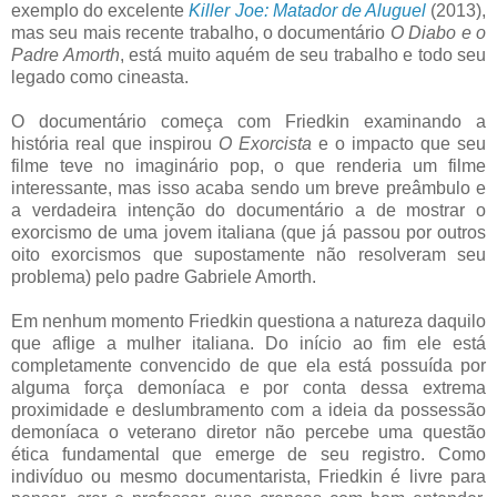
exemplo do excelente
Killer Joe: Matador de Aluguel
(2013),
mas seu mais recente trabalho, o documentário
O Diabo e o
Padre Amorth
, está muito aquém de seu trabalho e todo seu
legado como cineasta.
O documentário começa com Friedkin examinando a
história real que inspirou
O Exorcista
e o impacto que seu
filme teve no imaginário pop, o que renderia um filme
interessante, mas isso acaba sendo um breve preâmbulo e
a verdadeira intenção do documentário a de mostrar o
exorcismo de uma jovem italiana (que já passou por outros
oito exorcismos que supostamente não resolveram seu
problema) pelo padre Gabriele Amorth.
Em nenhum momento Friedkin questiona a natureza daquilo
que aflige a mulher italiana. Do início ao fim ele está
completamente convencido de que ela está possuída por
alguma força demoníaca e por conta dessa extrema
proximidade e deslumbramento com a ideia da possessão
demoníaca o veterano diretor não percebe uma questão
ética fundamental que emerge de seu registro. Como
indivíduo ou mesmo documentarista, Friedkin é livre para