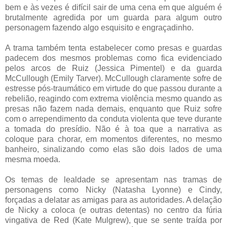
bem e às vezes é difícil sair de uma cena em que alguém é
brutalmente agredida por um guarda para algum outro
personagem fazendo algo esquisito e engraçadinho.
A trama também tenta estabelecer como presas e guardas
padecem dos mesmos problemas como fica evidenciado
pelos arcos de Ruiz (Jessica Pimentel) e da guarda
McCullough (Emily Tarver). McCullough claramente sofre de
estresse pós-traumático em virtude do que passou durante a
rebelião, reagindo com extrema violência mesmo quando as
presas não fazem nada demais, enquanto que Ruiz sofre
com o arrependimento da conduta violenta que teve durante
a tomada do presídio. Não é à toa que a narrativa as
coloque para chorar, em momentos diferentes, no mesmo
banheiro, sinalizando como elas são dois lados de uma
mesma moeda.
Os temas de lealdade se apresentam nas tramas de
personagens como Nicky (Natasha Lyonne) e Cindy,
forçadas a delatar as amigas para as autoridades. A delação
de Nicky a coloca (e outras detentas) no centro da fúria
vingativa de Red (Kate Mulgrew), que se sente traída por