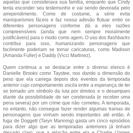
aquelas que considerava sua família, enquanto que Cindy
tenta esconder seu testemunho e vai sendo devorada pelo
arrependimento. Como de costume, a série evita
maniqueísmos fáceis e faz nossa adesão flutuar entre os
diferentes personagens conforme dá a eles razões
compreensíveis (ainda que nem sempre moralmente
justificáveis) para o modo como agem. O uso dos
flashbacks
contribui para isso, humanizando personagens que
facilmente poderiam se tornar caricaturas, como Madison
(Amanda Fuller) e Daddy (Vicci Martinez).
Quem continua a se destacar entre o diverso elenco é
Danielle Brooks como Taystee, nos dando a dimensão do
peso que ela carrega depois dos eventos da temporada
anterior cujo comportamento oscila entre a esperança de ter
se tornado um símbolo da luta por direitos e o desamparo
diante da possibilidade de ser condenada (e receber uma
pena severa) por um crime que não cometeu. A temporada,
no entanto, não consegue fazer render algumas tramas de
personagens que vinham sendo importantes até então. A
fuga de Doggett (Taryn Manning) gasta um cinco episódios
para dizer algo que as temporadas anteriores já tinham
deixado claro, que a relação entre ela e Charlie (James