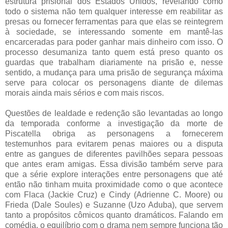
estrutura prisional dos Estados Unidos, revelando como
todo o sistema não tem qualquer interesse em reabilitar as
presas ou fornecer ferramentas para que elas se reintegrem
à sociedade, se interessando somente em mantê-las
encarceradas para poder ganhar mais dinheiro com isso. O
processo desumaniza tanto quem está preso quanto os
guardas que trabalham diariamente na prisão e, nesse
sentido, a mudança para uma prisão de segurança máxima
serve para colocar os personagens diante de dilemas
morais ainda mais sérios e com mais riscos.
Questões de lealdade e redenção são levantadas ao longo
da temporada conforme a investigação da morte de
Piscatella obriga as personagens a fornecerem
testemunhos para evitarem penas maiores ou a disputa
entre as gangues de diferentes pavilhões separa pessoas
que antes eram amigas. Essa divisão também serve para
que a série explore interações entre personagens que até
então não tinham muita proximidade como o que acontece
com Flaca (Jackie Cruz) e Cindy (Adrienne C. Moore) ou
Frieda (Dale Soules) e Suzanne (Uzo Aduba), que servem
tanto a propósitos cômicos quanto dramáticos. Falando em
comédia, o equilíbrio com o drama nem sempre funciona tão