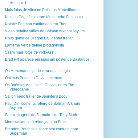
Homem d...
Mais fotos de Alice no País das Maravilhas
Nicolas Cage fala sobre Motoqueiro Fantasma
Natalie Portman confirmada em Thor
Vídeo detalha vilões de Batman Arkham Asylum
Novo game de Dragon Ball ganha trailer
Lanterna Verde define protagonista
Saem mais fotos de Kick-Ass
Brad Pitt aparece em mais um pôster de Bastardos
I...
Os Mercenários pode virar uma trilogia
Optimus Prime no David Letterman
Os Boêmios Analisam - Ghostbusters The
Videogame
Sai primeiro trailer de Jennifer's Body
Paul Dini comenta roteiro de Batman Arkham
Asylum
Saem imagens do Formula 1 de Tony Stark
Moonwalker será relançado no Brasil
Brandon Routh fala sobre seu contrato para
Superman