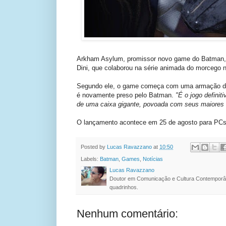
Arkham Asylum, promissor novo game do Batman, re
Dini, que colaborou na série animada do morcego 
Segundo ele, o game começa com uma armação do
é novamente preso pelo Batman.
"É o jogo definit
de uma caixa gigante, povoada com seus maiores 
O lançamento acontece em 25 de agosto para PCs,
Posted by
Lucas Ravazzano
at
10:50
Labels:
Batman
,
Games
,
Notícias
Lucas Ravazzano
Doutor em Comunicação e Cultura Contemporâ
quadrinhos.
Nenhum comentário: