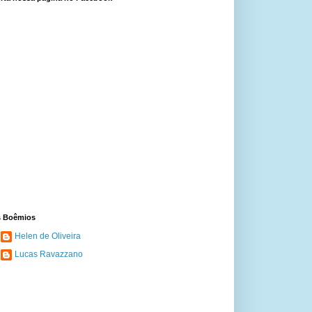
 Boêmios
Helen de Oliveira
Lucas Ravazzano