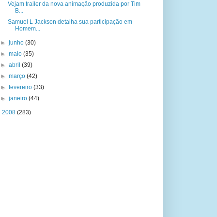
Vejam trailer da nova animação produzida por Tim
B...
Samuel L Jackson detalha sua participação em
Homem...
►
junho
(30)
►
maio
(35)
►
abril
(39)
►
março
(42)
►
fevereiro
(33)
►
janeiro
(44)
►
2008
(283)