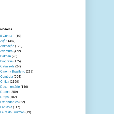
rcadores
5 Contra 1
(10)
Ação
(387)
Animação
(179)
Aventura
(472)
Batman
(90)
Biografia
(175)
Catástrofe
(24)
Cinema Brasileiro
(219)
Comédia
(604)
Crítica
(2199)
Documentário
(146)
Drama
(859)
Drops
(182)
Expendables
(22)
Fantasia
(117)
Feira do Fruitman
(19)